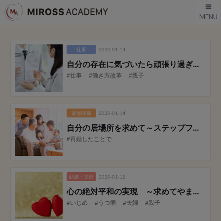
仕事
2020-01-14
自分の存在に気づいたら頑張り過ぎなくても認められる！
#仕事
#働き方改革
#親子
家族関係
2020-01-14
自分の居場所を求めて
～ステップファミリーの苦悩からの解放
#再婚したことで
結婚・夫婦
2020-01-12
心の絶対平和の実現 ～求めてやまなかった真の平和～ 夫編
#いじめ
#うつ病
#夫婦
#親子