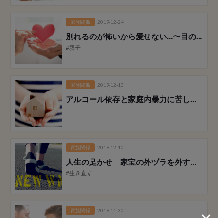
家族関係
2019-12-24
別れるのが怖いから愛せない…
〜目の前が教えてくれた私の中の男性性の深い愛〜
#親子
家族関係
2019-12-13
アルコール依存と家庭内暴力に苦しんだ家族再生ストーリー
家族関係
2019-12-10
人生の足かせ 家宝の外ヅラを外すことが出来た
#生き直す
家族関係
2019-11-30