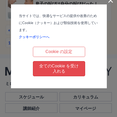
×
息子の叫びは自分の叫びだった！
#不幸続きの人生
#家庭崩壊
#親が憎い
当サイトでは、快適なサービスの提供や改善のため
にCookie（クッキー）および類似技術を使用してい
«
1
…
12
13
14
15
16
17
18
ます。
クッキーポリシーへ
19
20
»
Cookie の設定
全てのCookie を受け
入れる
ミロスアカデミー
スケジュール
カリキュラム
講師紹介
マイページ