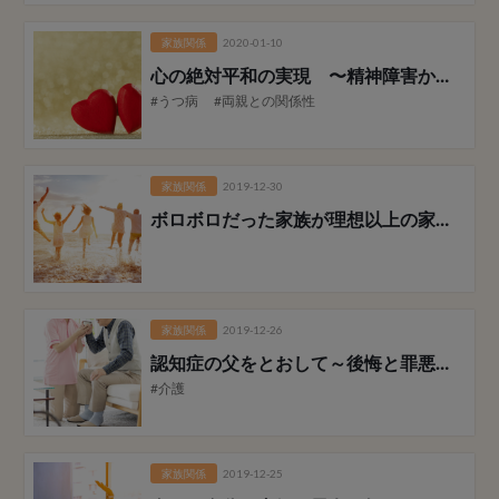
家族関係
2020-01-10
心の絶対平和の実現 〜精神障害からの脱出〜 妻編
#うつ病
#両親との関係性
家族関係
2019-12-30
ボロボロだった家族が理想以上の家族に
家族関係
2019-12-26
認知症の父をとおして
～後悔と罪悪感のない最期～
#介護
家族関係
2019-12-25