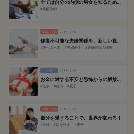
全ては自分の内側の男女を知るための体験
#反面教師
結婚・夫婦
2019-12-25
修復不可能な夫婦関係を、新しい視点から見直す
#夫への不満
#夫婦再生
#夫婦関係の修復
仕事
2019-12-25
お金に対する不安と恐怖からの解放
～Spec
#仕事
#経済
#親子
結婚・夫婦
2019-12-25
自分を愛することで、世界が変わる！
#夫婦
#親を許す
#親子