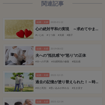
関連記事
結婚・夫婦
2020-01-12
心の絶対平和の実現 ～求めてやまなかった真の平和～ 夫編
#いじめ
#うつ病
#夫婦
#親子
結婚・夫婦
2019-08-02
夫への“抵抗感”や“怒り”の正体
#夫への不満
#夫婦関係の修復
#抵抗感
結婚・夫婦
2022-12-15
過去の記憶が塗り替えられた！
～時空を超えて夫に感謝～
#夫と死別
#思い込みが外れる
#生き直す
結婚・夫婦
2021-12-14