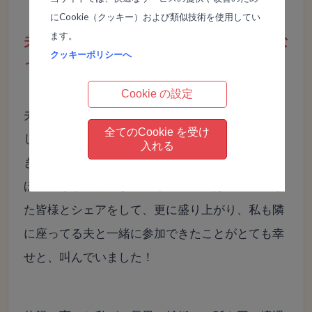
にCookie（クッキー）および類似技術を使用してい
ます。
夫婦でコミニケーションが取れるようにな
クッキーポリシーへ
った
Cookie の設定
夫を京都のイベントに誘うことができ、一日を通
全てのCookie を受け
して“パートナーシップが大切”と感じることがで
入れる
きました。穏やかに笑ってる夫の姿があり得ない
ほど嬉しかったです。帰りのバスでは、ご一緒し
た皆様とシェアをして、更に盛り上がり、私も隣
に座ってる夫と一緒に参加できたことがとても幸
せと、叫んでいました！