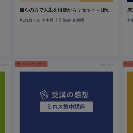
自らの力で人生を根源からリセット～Lifeコース～
未
Lifeコース
中原 圭子 講師
福岡
コンシェルジュのジュ
コン
06-23
2022-06-10