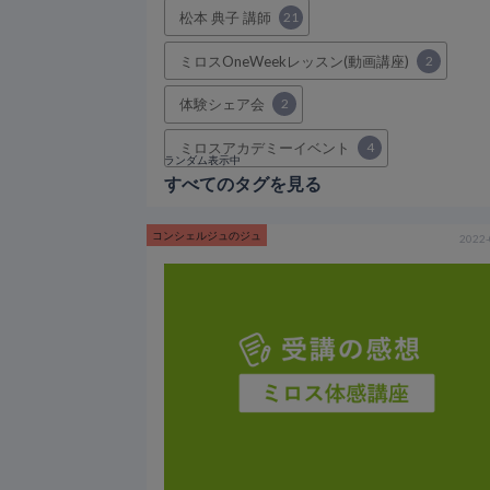
松本 典子 講師
21
ミロスOneWeekレッスン(動画講座)
2
体験シェア会
2
ミロスアカデミーイベント
4
ランダム表示中
すべてのタグを見る
コンシェルジュのジュ
2022-