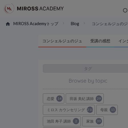
MIROSS Academyトップ
Blog
コンシェルジュのジ
コンシェルジュのジュ
受講の感想
イン
タグ
Browse by topic
恋愛
14
田坂 美紀 講師
29
ミロス カウンセリング
210
母親
15
池田 寿子 講師
2
家族
39