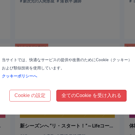
新次元の人間形成
浦 鉄平 講師
コンシェルジュのジュ
コン
04-11
2022-04-07
当サイトでは、快適なサービスの提供や改善のためにCookie（クッキー）
および類似技術を使用しています。
クッキーポリシーへ
Cookie の設定
全てのCookie を受け入れる
ヒアリング～
新シーズンへ “リ・スタート！”～Lifeコース～