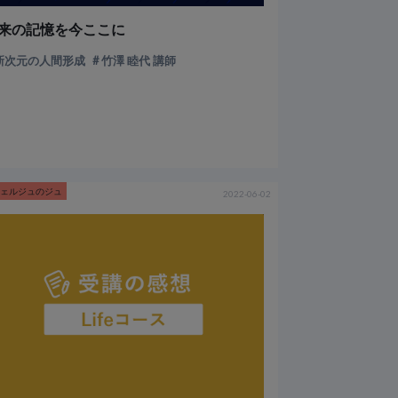
来の記憶を今ここに
新次元の人間形成
竹澤 睦代 講師
シェルジュのジュ
2022-06-02