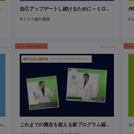
ス体感講座～
自己アップデートし続けるために～ミロス集中講座～
仲
ミロス集中講座
コンシェルジュのジュ
コン
06-02
2022-05-26
MIROSS ACADEMYオンラインから One Weekレッスンがリリースされました
これまでの概念を超える新プログラム誕生！