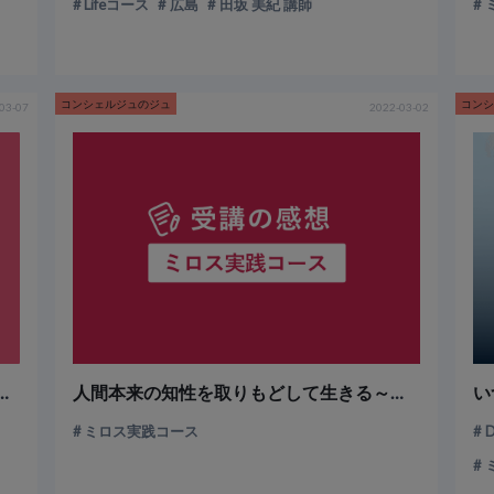
Lifeコース
広島
田坂 美紀 講師
コンシェルジュのジュ
コン
03-07
2022-03-02
出合い～進化する“ミロス ヒアリング”～
人間本来の知性を取りもどして生きる～ミロス実践コース～
ミロス実践コース