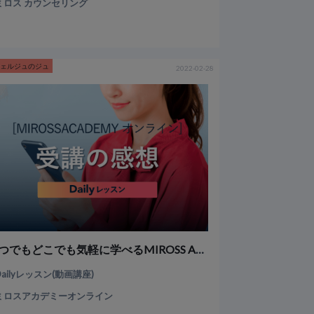
ミロス カウンセリング
シェルジュのジュ
2022-02-28
いつでもどこでも気軽に学べるMIROSS ACADEMY オンライン
Dailyレッスン(動画講座)
ミロスアカデミーオンライン