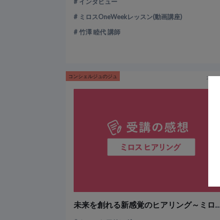
インタビュー
ミロスOneWeekレッスン(動画講座)
竹澤 睦代 講師
コンシェルジュのジュ
2022-
未来を創れる新感覚のヒアリング～ミロス 