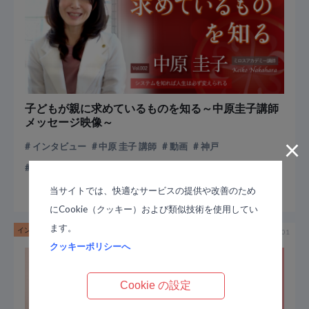
子どもが親に求めているものを知る～中原圭子講師
メッセージ映像～
×
インタビュー
中原 圭子 講師
動画
神戸
講師インタビュー
当サイトでは、快適なサービスの提供や改善のため
にCookie（クッキー）および類似技術を使用してい
ます。
インタビュー動画
受講生の体験談
2018-05-01
クッキーポリシーへ
Cookie の設定