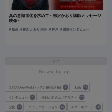
真の意識進化を求めて～柳沢かおり講師メッセージ
映像～
動画
柳沢 かおり 講師
神戸
講師インタビュー
タグ
Browse by topic
ミロスOneWeekレッスン(動画講座)
2
動画
17
インタビュー
6
毎日が新次元リアリティ
253
父親
16
コミュニケーション
15
スクールフェア
28