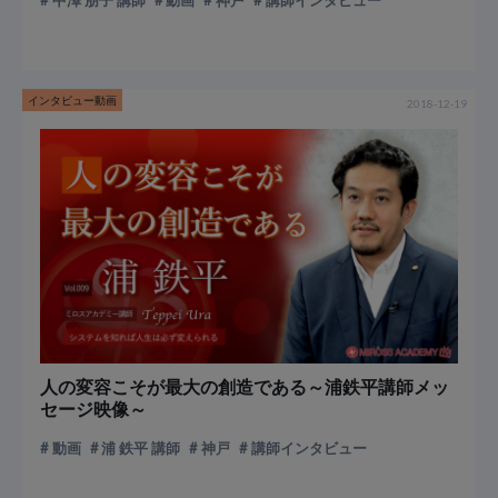
インタビュー動画
2018-12-19
人の変容こそが最大の創造である～浦鉄平講師メッ
セージ映像～
動画
浦 鉄平 講師
神戸
講師インタビュー