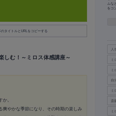
ムな
をコ
のタイトルとURLをコピーする
人
楽しむ！～ミロス体感講座～
ミ
ミ
自
ミ
すか。
斎
る爽やかな季節になり、その時期の楽しみ
ミ