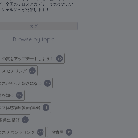
ど、全国のミロスアカデミーでのできごと
ンシェルジュが発信します！
タグ
Browse by topic
生の質をアップデートしよう！
60
ロス ヒアリング
69
ロスがもっと好きになる
18
分を知る
32
ロス体感講座(動画講座)
1
藤 美生 講師
3
ロス カウンセリング
210
名古屋
33