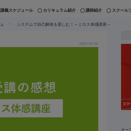
講義スケジュール
カリキュラム紹介
講師紹介
スクール
ュ
システムで自己解体を楽しむ！～ミロス体感講座～
2022-05-23
オー