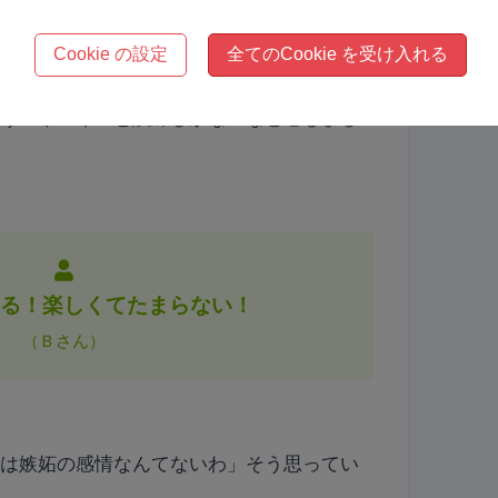
の情報として見れるようになって、自分の変
Cookie の設定
全てのCookie を受け入れる
でしかありません。
かうエネルギーと訓練しかないなと感じまし
きる！楽しくてたまらない！
（Ｂさん）
には嫉妬の感情なんてないわ」そう思ってい