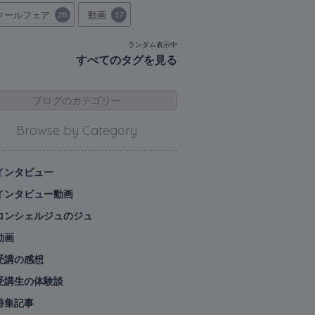
クールフェア
28
動画
17
ランダム表示中
すべてのタグを見る
ブログのカテゴリー
Browse by Category
インタビュー
インタビュー動画
コンシェルジュのジュ
動画
受講の感想
受講生の体験談
特集記事