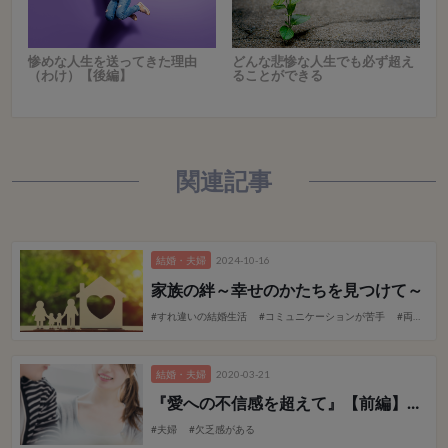
惨めな人生を送ってきた理由
どんな悲惨な人生でも必ず超え
（わけ）【後編】
ることができる
関連記事
結婚・夫婦
2024-10-16
家族の絆
～幸せのかたちを見つけて～
#すれ違いの結婚生活
#コミュニケーションが苦手
#両親との関係性
結婚・夫婦
2020-03-21
『愛への不信感を超えて』【前編】
～手
#夫婦
#欠乏感がある