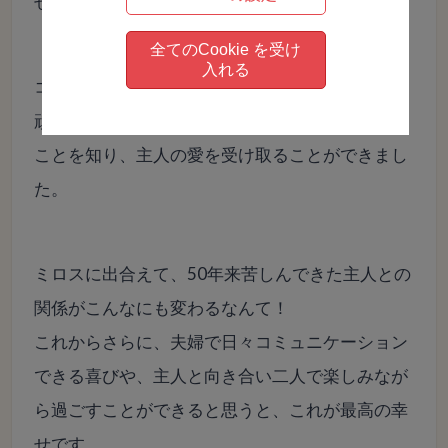
せてやれ！」と主人から言ってくれました。
全てのCookie を受け
入れる
コミュニケーションを取ろうともがき、苦しみ、
頑張らなくても、私は常に主人から愛されていた
ことを知り、主人の愛を受け取ることができまし
た。
ミロスに出合えて、50年来苦しんできた主人との
関係がこんなにも変わるなんて！
これからさらに、夫婦で日々コミュニケーション
できる喜びや、主人と向き合い二人で楽しみなが
ら過ごすことができると思うと、これが最高の幸
せです。