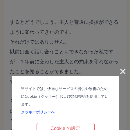
するとどうでしょう。主人と普通に挨拶ができる
ように変わってきたのです。
それだけではありません。
以前は全く話し合うこともできなかった私です
が、１年前に交わした主人との約束を守れなかっ
×
たことを謝ることができました。
すると、主人は「知っていたよ」とニコッと笑っ
当サイトでは、快適なサービスの提供や改善のため
てくれたのです。この時私は、主人が本当はずっ
にCookie（クッキー）および類似技術を使用してい
と広い心で私を見守ってくれていたのだと知った
ます。
のです。
クッキーポリシーへ
そして、このミロスについても、「息子にも聞か
Cookie の設定