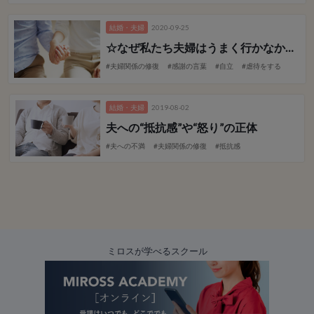
結婚・夫婦
2020-09-25
☆なぜ私たち夫婦はうまく行かなかったのか？～甘えて生きていたから～ 【夫編】
#夫婦関係の修復
#感謝の言葉
#自立
#虐待をする
結婚・夫婦
2019-08-02
夫への“抵抗感”や“怒り”の正体
#夫への不満
#夫婦関係の修復
#抵抗感
ミロスが学べるスクール