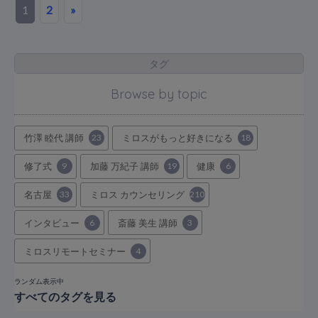
1
2
»
タグ
Browse by topic
竹澤 睦代 講師
23
ミロスがもっと好きになる
18
修了式
9
加藤 万紀子 講師
19
健康
6
名古屋
33
ミロス カウンセリング
210
インタビュー
6
斎藤 美生 講師
3
ミロスリモートセミナー
4
ランダム表示中
すべてのタグを見る