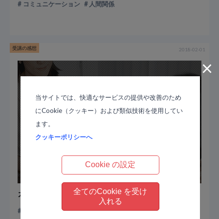
コミュニケーション
人間関係
受講の感想
2018-02-01
×
当サイトでは、快適なサービスの提供や改善のため
にCookie（クッキー）および類似技術を使用してい
ます。
クッキーポリシーへ
Cookie の設定
全てのCookie を受け
カウンセリング受講生から届いた感想
入れる
コミュニケーション
ミロス カウンセリング