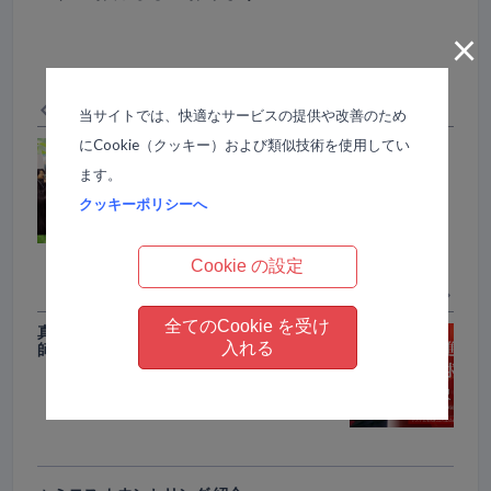
×
Previous 同じカテゴリーの前の記事
当サイトでは、快適なサービスの提供や改善のため
にCookie（クッキー）および類似技術を使用してい
新しいステージへのLifeコースが開催
されました！
ます。
クッキーポリシーへ
Cookie の設定
Next 同じカテゴリーの次の記事
全てのCookie を受け
真の意識進化を求めて～柳沢かおり講
入れる
師メッセージ映像～