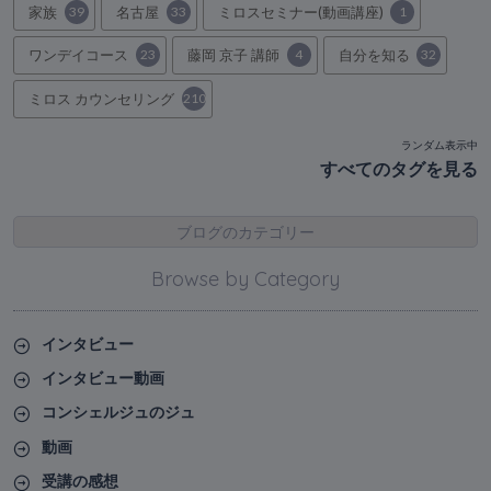
家族
39
名古屋
33
ミロスセミナー(動画講座)
1
ワンデイコース
23
藤岡 京子 講師
4
自分を知る
32
ミロス カウンセリング
210
ランダム表示中
すべてのタグを見る
ブログのカテゴリー
Browse by Category
インタビュー
インタビュー動画
コンシェルジュのジュ
動画
受講の感想