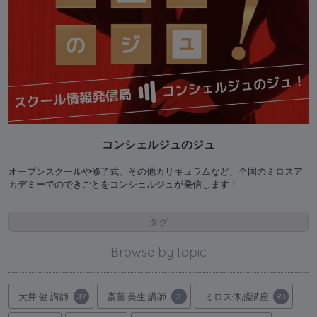
コンシェルジュのジュ
オープンスクールや修了式、その他カリキュラムなど、全国のミロスア
カデミーでのできごとをコンシェルジュが発信します！
タグ
Browse by topic
大井 健 講師
32
斎藤 美生 講師
3
ミロス体感講座
93