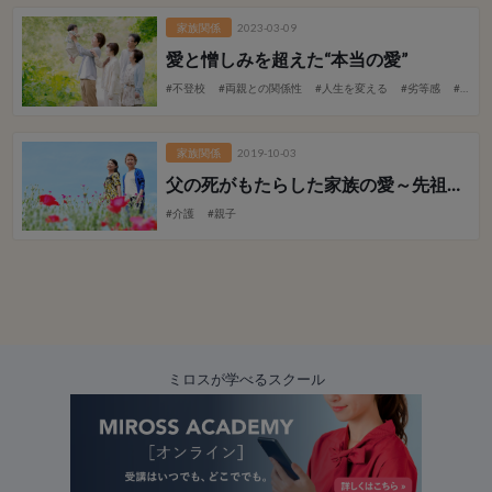
家族関係
2023-03-09
愛と憎しみを超えた“本当の愛”
#不登校
#両親との関係性
#人生を変える
#劣等感
#復讐心がある
家族関係
2019-10-03
父の死がもたらした家族の愛
～先祖代々の悲しみが終わった～
#介護
#親子
ミロスが学べるスクール