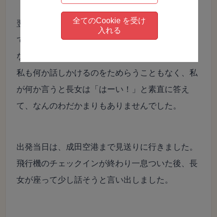
全てのCookie を受け
翌日は、ひたすら長女の荷造りを手伝っていたの
入れる
ですが、彼女は子どもの頃の純真なままの長女に
なっていました。
私も何か話しかけるのをためらうこともなく、私
が何か言うと長女は「はーい！」と素直に答え
て、なんのわだかまりもありませんでした。
出発当日は、成田空港まで見送りに行きました。
飛行機のチェックインが終わり一息ついた後、長
女が座って少し話そうと言い出しました。