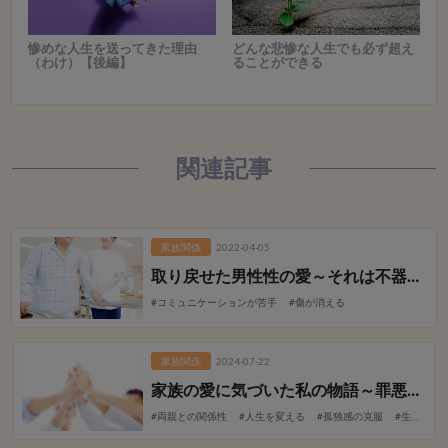
惨めな人生を送ってきた理由
どんな悲惨な人生でも必ず超え
（わけ）【後編】
ることができる
関連記事
家族関係
2022-04-05
取り戻せた男性性の愛
～それは不器用で見えにくかった～
#コミュニケーションが苦手
#傷が消える
家族関係
2024-07-22
家族の愛に気づいた私の物語
～罪悪感からの解放 ～
#両親との関係性
#人生を変える
#孤独感の克服
#生き方