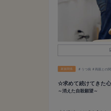
家族関係
うつ病
両親との
☆求めて続けてきた
～消えた自殺願望～