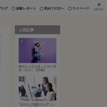
ブログ
体験レポート
初めての方へ
マイページ
人気記事
6
惨めな人生を送ってきた理
由（わけ）【前編】
“自分さえ我慢すれば”とい