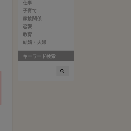
と
仕事
子育て
親
家族関係
れ
恋愛
弄
教育
き
結婚・夫婦
キーワード検索