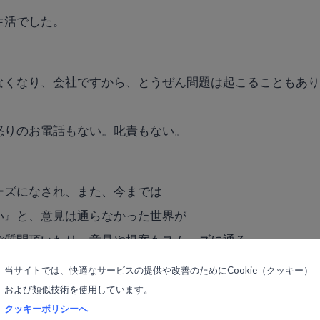
生活でした。
なくなり、会社ですから、とうぜん問題は起こることもあ
怒りのお電話もない。叱責もない。
ーズになされ、また、今までは
い』と、意見は通らなかった世界が
ご質問頂いたり、意見や提案もスムーズに通る。
当サイトでは、快適なサービスの提供や改善のためにCookie（クッキー）
および類似技術を使用しています。
た世界を毎日楽しそうに生き始めた夫の姿を嬉しく日々感
クッキーポリシーへ