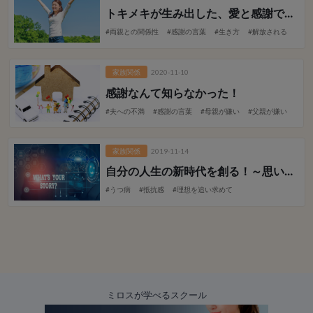
トキメキが生み出した、愛と感謝でキラメク人生！
#両親との関係性
#感謝の言葉
#生き方
#解放される
家族関係
2020-11-10
感謝なんて知らなかった！
#夫への不満
#感謝の言葉
#母親が嫌い
#父親が嫌い
家族関係
2019-11-14
自分の人生の新時代を創る！
～思い込みの幻想から一瞬にして世界が変わる
#うつ病
#抵抗感
#理想を追い求めて
ミロスが学べるスクール