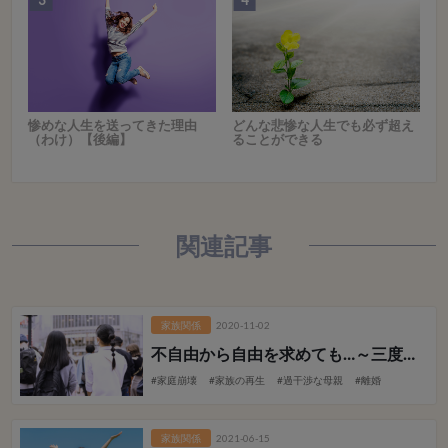
惨めな人生を送ってきた理由
どんな悲惨な人生でも必ず超え
（わけ）【後編】
ることができる
関連記事
家族関係
2020-11-02
不自由から自由を求めても…
～三度の家族崩壊から家族再生へ～
#家庭崩壊
#家族の再生
#過干渉な母親
#離婚
家族関係
2021-06-15