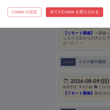
【リモート開催】
＜家族
のか？〜虐待は愛がないと
Cookie の設定
全てのCookie を受け入れる
2026-08-30 (日)
終演予定
その他
ミロス
【リモート開催】
＜家族
こもり人生からの大どんで
かった！～
ミロス集中講座
2026-08-09 (日)
終演予定
その他
ミロス
【リモート開催】
新次元