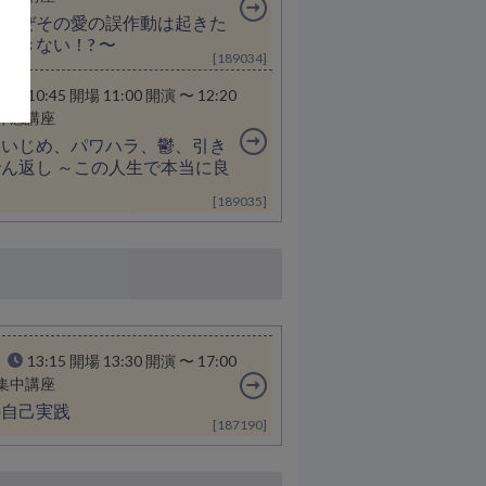
＞なぜその愛の誤作動は起きた
できない！? 〜
[189034]
10:45 開場 11:00 開演 〜 12:20
体感講座
＞いじめ、パワハラ、鬱、引き
ん返し ～この人生で本当に良
[189035]
13:15 開場 13:30 開演 〜 17:00
集中講座
の自己実践
[187190]