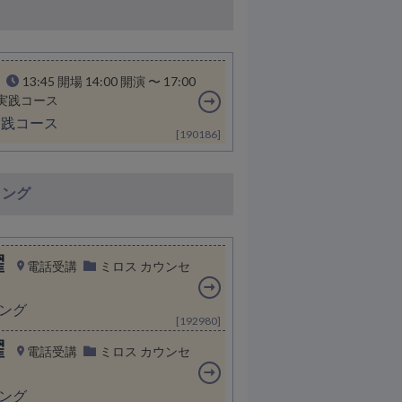
13:45 開場 14:00 開演 〜 17:00
実践コース
実践コース
[190186]
リング
曜
電話受講
ミロス カウンセ
ング
[192980]
曜
電話受講
ミロス カウンセ
ング