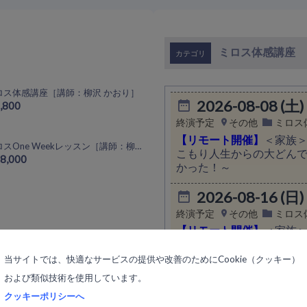
ミロス体感講座
ロス体感講座［講師：柳沢 かおり］
2026-08-08 (土)
8,800
終演予定
その他
ミロス
【リモート開催】
＜家族
ミロスOne Weekレッスン［講師：柳沢 かおり］
こもり人生からの大どんで
88,000
かった！～
2026-08-16 (日)
終演予定
その他
ミロス
【リモート開催】
＜家族＞
感”に襲われるの？ 〜無
報われる！〜
当サイトでは、快適なサービスの提供や改善のためにCookie（クッキー）
および類似技術を使用しています。
2026-08-23 (日)
クッキーポリシーへ
終演予定
その他
ミロス