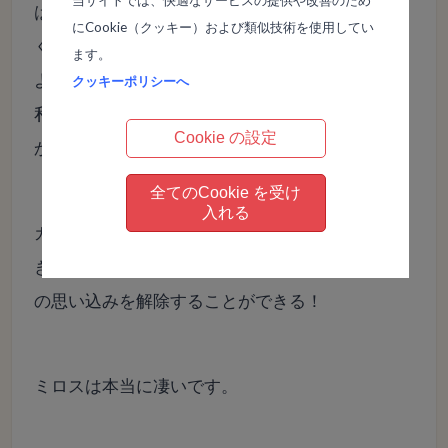
当サイトでは、快適なサービスの提供や改善のため
は別に競技に出ていようが出ていまいが関係な
にCookie（クッキー）および類似技術を使用してい
く、子どもの姿が見られればそれだけでよかった
ます。
ようです。
クッキーポリシーへ
私が勝手に決めつけて思い込んでいただけだとわ
Cookie の設定
かりました。
全てのCookie を受け
入れる
カリキュラムを通して、自分では気づくことので
きない間違った思い込みが何かを知ることで、そ
の思い込みを解除することができる！
ミロスは本当に凄いです。