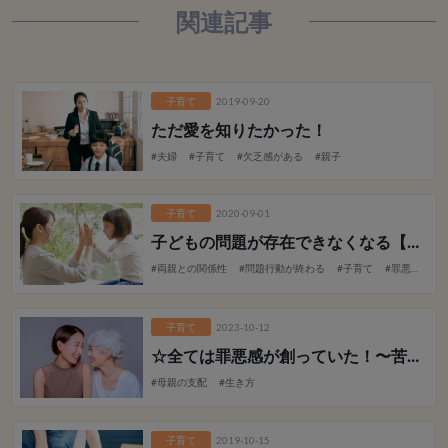
関連記事
子育て
2019-09-20
ただ愛を知りたかった！
#夫婦
#子育て
#欠乏感がある
#親子
子育て
2020-09-01
子どもの問題が存在できなくなる【後編】
#両親との関係性
#問題行動が終わる
#子育て
#罪悪感
#
子育て
2023-10-12
☆全ては罪悪感が創っていた！
〜苦悩の人生からの解放〜
#母親の支配
#生き方
子育て
2019-10-15