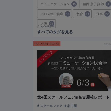
コミュニケーション
15
藤岡 京子 講師
4
ミロス集中講座
41
教育
11
仕事
22
大阪
26
ランダム表示中
すべてのタグを見る
コンシェルジュのジュ
2018-
第4回スクールフェアin名古屋校レポート
スクールフェア
名古屋