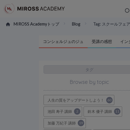
MIROSS Academyトップ
Blog
Tag: スクールフェ
コンシェルジュのジュ
受講の感想
イン
タグ
Browse by topic
人生の質をアップデートしよう！
60
池田 寿子 講師
2
鈴木 優子 講師
11
加藤 万紀子 講師
19