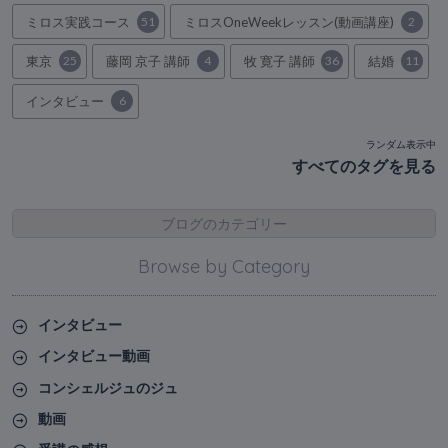
ミロス実践コース
51
ミロスOneWeekレッスン(動画講座)
2
東京
25
藤岡 京子 講師
4
牧 寛子 講師
36
結婚
11
インタビュー
6
ランダム表示中
すべてのタグを見る
ブログのカテゴリー
Browse by Category
インタビュー
インタビュー動画
コンシェルジュのジュ
動画