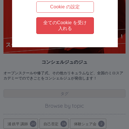
Cookie の設定
全てのCookie を受け
入れる
コンシェルジュのジュ
オープンスクールや修了式、その他カリキュラムなど、全国のミロスア
カデミーでのできごとをコンシェルジュが発信します！
タグ
Browse by topic
浦 鉄平 講師
20
自己否定
18
体験シェア会
2