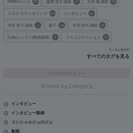
MWMコース
37
藤岡 京子 講師
4
大井 健 講師
32
ミロス カウンセリング
210
インタビュー
6
中田 幸子 講師
1
親子
28
竹澤 睦代 講師
23
Dailyレッスン(動画講座)
5
コミュニケーション
15
ランダム表示中
すべてのタグを見る
ブログのカテゴリー
Browse by Category
インタビュー
インタビュー動画
コンシェルジュのジュ
動画