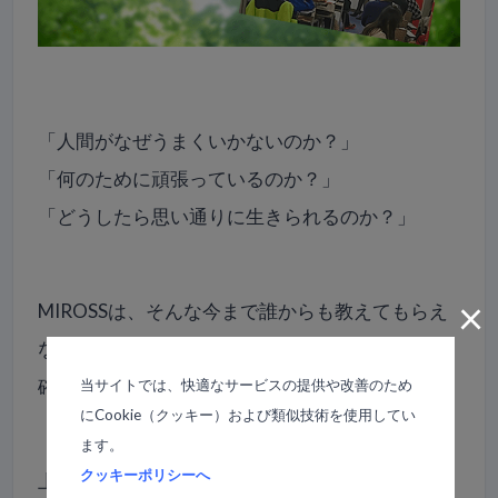
「人間がなぜうまくいかないのか？」
「何のために頑張っているのか？」
「どうしたら思い通りに生きられるのか？」
×
MIROSSは、そんな今まで誰からも教えてもらえ
なかった難問に、新次元の思考テクノロジーで明
確に“答え”を示します。
当サイトでは、快適なサービスの提供や改善のため
にCookie（クッキー）および類似技術を使用してい
ます。
クッキーポリシーへ
上手くいかないメカニズムをいとも簡単に超えて