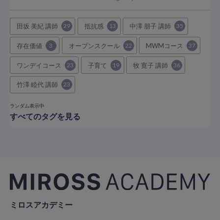
田坂 美紀 講師
29
抵抗感
13
中澤 朋子 講師
35
存在価値
3
オープンスクール
22
MWMコース
37
ワンデイコース
23
子育て
19
牧 寛子 講師
36
竹澤 睦代 講師
23
ランダム表示中
すべてのタグを見る
ミロスアカデミー