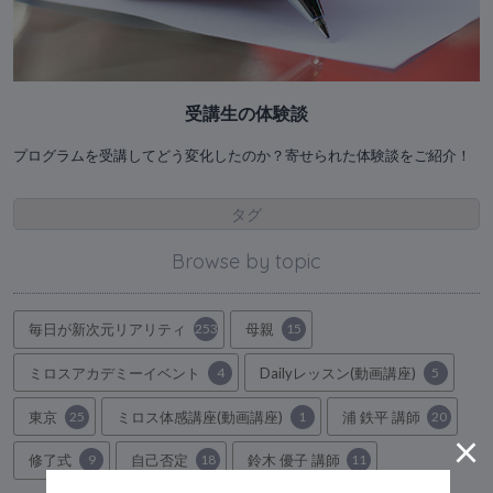
受講生の体験談
プログラムを受講してどう変化したのか？寄せられた体験談をご紹介！
タグ
Browse by topic
毎日が新次元リアリティ
253
母親
15
ミロスアカデミーイベント
4
Dailyレッスン(動画講座)
5
東京
25
ミロス体感講座(動画講座)
1
浦 鉄平 講師
20
×
修了式
9
自己否定
18
鈴木 優子 講師
11