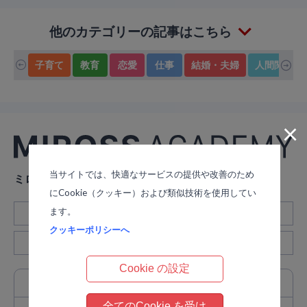
他のカテゴリーの記事はこちら
子育て
教育
恋愛
仕事
結婚・夫婦
人間関係
×
当サイトでは、快適なサービスの提供や改善のため
ミロスアカデミー
にCookie（クッキー）および類似技術を使用してい
ます。
スケジュール
カリキュラム
クッキーポリシーへ
講師紹介
マイページ
Cookie の設定
カリキュラム
一覧
全てのCookie を受け