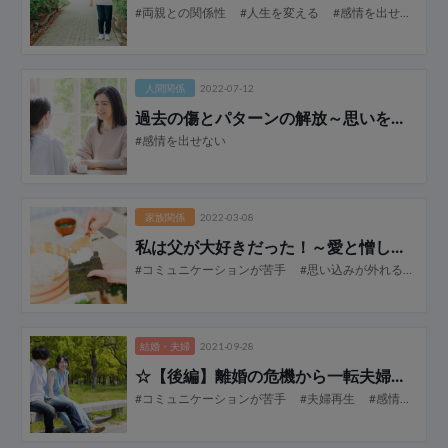
#両親との関係性
#人生を変える
#感情を出せない
#
人間関係
2022-07-12
過去の傷とパターンの解放
～思いを素直に伝えること～
#感情を出せない
家族関係
2022-03-08
私は父が大好きだった！
～愛と憎しみは表裏一体～
#コミュニケーションが苦手
#思い込みが外れる
#感
結婚・夫婦
2021-09-28
☆【後編】離婚の危機から一転夫婦再生へ
#コミュニケーションが苦手
#夫婦再生
#感情を出せない