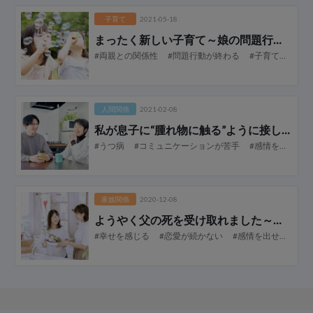
子育て
2021-05-18
まったく新しい子育て
～娘の問題行動に隠されていた宝物とは？～
#両親との関係性
#問題行動が終わる
#子育て
#感情
人間関係
2021-02-08
私が息子に“腫れ物に触る”ように接していた理由（わけ）」
#うつ病
#コミュニケーションが苦手
#感情を出せない
家族関係
2020-12-08
ようやく父の死を受け取れました～孤独という恐怖からの解放～【...
#幸せを感じる
#恋愛が続かない
#感情を出せない
#