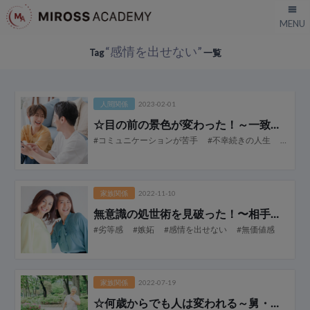
“感情を出せない”
Tag
一覧
人間関係
2023-02-01
☆目の前の景色が変わった！
～一致させることの奇跡～
#コミュニケーションが苦手
#不幸続きの人生
#人生を変える
家族関係
2022-11-10
無意識の処世術を見破った！
〜相手に価値を付けること〜
#劣等感
#嫉妬
#感情を出せない
#無価値感
家族関係
2022-07-19
☆何歳からでも人は変われる
～舅・姑・夫への抵抗感が消えた～