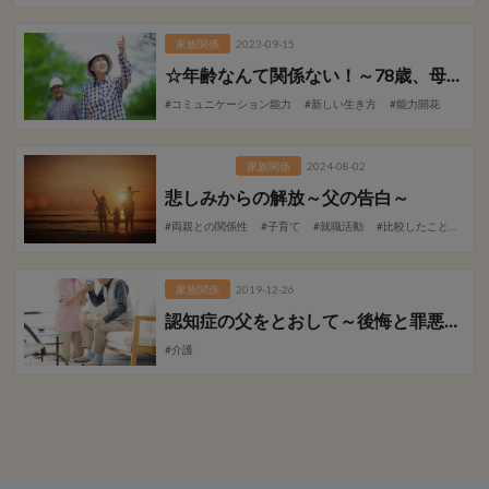
家族関係
2023-09-15
☆年齢なんて関係ない！～78歳、母の大活躍の秘密～
#コミュニケーション能力
#新しい生き方
#能力開花
ピックアッ
家族関係
2024-08-02
プ記事とし
て表示
悲しみからの解放
～父の告白～
#両親との関係性
#子育て
#就職活動
#比較したことで
#
家族関係
2019-12-26
認知症の父をとおして
～後悔と罪悪感のない最期～
#介護