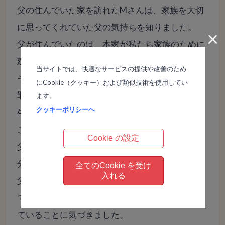
父の住んでいた家を訪れたMさんは、家族を大切
に思ってくれていた父の気持ちを知りました。
×
父が住んでいたのは、本家が私たち家族のために
建て直してくれた母屋があり、
当サイトでは、快適なサービスの提供や改善のため
その離れにある小さな建物でした。
にCookie（クッキー）および類似技術を使用してい
罪悪感から一人で暮らしていたのだと思います。
ます。
クッキーポリシーへ
生前、何度も一緒に住もうと誘っても、父は「こ
こがいい」と頑なに拒否していました。
Cookie の設定
父の姿に自分自身を重ね合わせてみると、今の自
分と一緒だったのです！
全てのCookie を受け
入れる
父の居場所は、今のMさんと重なり、家族を置い
て自分だけ出てきてしまった【罪悪感】が共通し
ていることに気づきました。