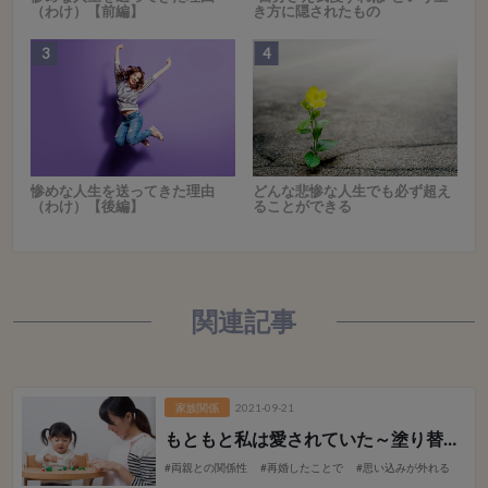
（わけ）【前編】
き方に隠されたもの
惨めな人生を送ってきた理由
どんな悲惨な人生でも必ず超え
（わけ）【後編】
ることができる
関連記事
家族関係
2021-09-21
もともと私は愛されていた
～塗り替えられた継母との記憶～
#両親との関係性
#再婚したことで
#思い込みが外れる