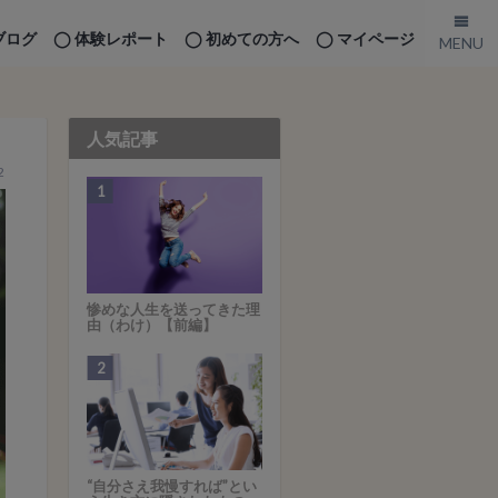
ブログ
体験レポート
初めての方へ
マイページ
人気記事
2
惨めな人生を送ってきた理
由（わけ）【前編】
“自分さえ我慢すれば”とい