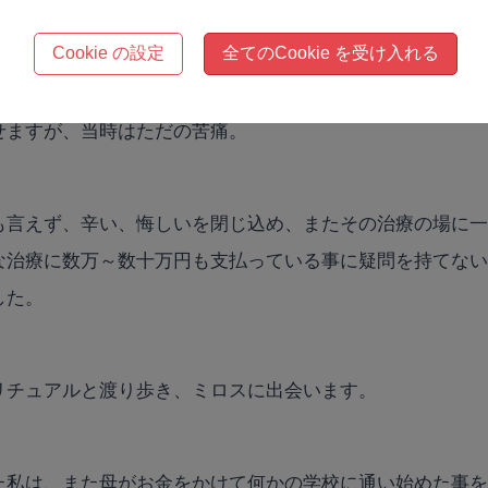
Cookie の設定
全てのCookie を受け入れる
ナゾの液体を注射する激痛の治療や、女性の健康状態は胸
ばかりの男性治療家、ただ大声で怒鳴りつけるだけの霊能
せますが、当時はただの苦痛。
も言えず、辛い、悔しいを閉じ込め、またその治療の場に
な治療に数万～数十万円も支払っている事に疑問を持てな
した。
リチュアルと渡り歩き、ミロスに出会います。
た私は、また母がお
金をかけて
何かの学校に通い始めた事