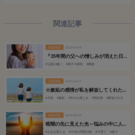
関連記事
家族関係
2020-04-04
『35年間の父への憎しみが消えた日』【前編】
#父親が嫌い
#親子の確執
#離婚
家族関係
2023-04-27
☆嫉妬の感情が私を解放してくれた！～妹よ～
#夫婦
#嫉妬
#幸せを感じる
#抵抗感
#解放される
家族関係
2019-08-04
暗闇の先に見えた光
～悩みの中に人生を変える発見があった～
#人生を変える
#子供の問題行動
#子育て
#親子