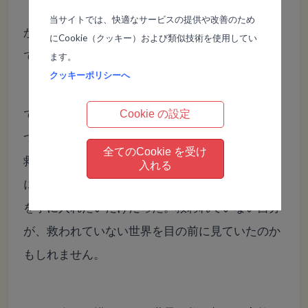
当サイトでは、快適なサービスの提供や改善のため
かつて世界を救うとか偉大な妄想をどんなに描い
にCookie（クッキー）および類似技術を使用してい
ていたか分からない。
ます。
クッキーポリシーへ
でも、実は自分が怒られないことが全てだった。
Cookie の設定
つまり空っぽだった。さらに言えば、実は世界を
全てのCookie を受け
救うことに全く関心が無かった。世界を救う立場
入れる
になって得られる「誰からも責められない自分」
を手に入れたいだけだった。救われていない自分
が、救われていない世界を目の前に見ていたのか
もしれません。