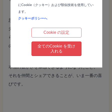
にCookie（クッキー）および類似技術を使用してい
ます。
クッキーポリシーへ
思い込みや誤解で見ていた人生から解放され、元
夫からも、父親からも愛されていたこと、最初か
Cookie の設定
ら何も問題がなかったこともわかり、人生そのも
のが再生されていきます。
全てのCookie を受け
入れる
本当の豊かさを体感できるようになったこと。
それを仲間とシェアできることが、いま一番の喜
びです。