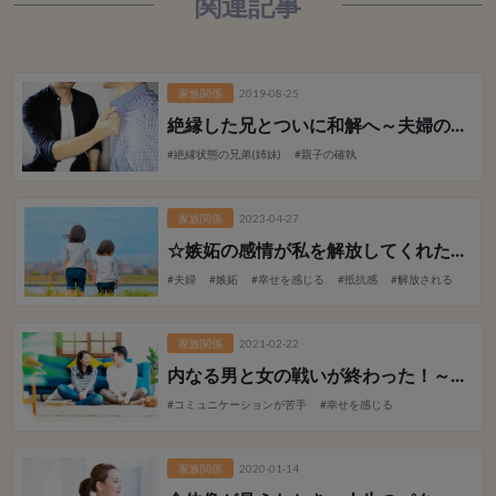
関連記事
家族関係
2019-08-25
絶縁した兄とついに和解へ
～夫婦の再生が家族を変える～
#絶縁状態の兄弟(姉妹)
#親子の確執
家族関係
2023-04-27
☆嫉妬の感情が私を解放してくれた！～妹よ～
#夫婦
#嫉妬
#幸せを感じる
#抵抗感
#解放される
家族関係
2021-02-22
内なる男と女の戦いが終わった！
～心から寛げる日々～
#コミュニケーションが苦手
#幸せを感じる
家族関係
2020-01-14