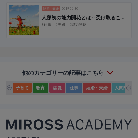
結婚・夫婦
2019-06-30
人類初の能力開花とは
～受け取ることで開花する～
#仕事
#夫婦
#能力開花
他のカテゴリーの記事はこちら
子育て
教育
恋愛
仕事
結婚・夫婦
人間関係