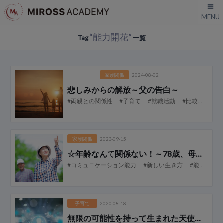
“能力開花”
Tag
一覧
ピックアッ
家族関係
2024-08-02
プ記事とし
て表示
悲しみからの解放
～父の告白～
#両親との関係性
#子育て
#就職活動
#比較したことで
家族関係
2023-09-15
☆年齢なんて関係ない！～78歳、母の大活躍の秘密～
#コミュニケーション能力
#新しい生き方
#能力開花
子育て
2020-08-18
無限の可能性を持って生まれた天使たち 【後編】