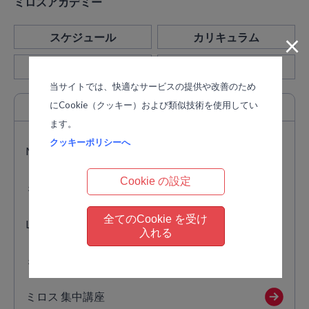
ミロスアカデミー
×
スケジュール
カリキュラム
講師紹介
マイページ
当サイトでは、快適なサービスの提供や改善のため
にCookie（クッキー）および類似技術を使用してい
カリキュラム
一覧
ます。
クッキーポリシーへ
MA PRIVATE LESSON Inner Resource Consulting
Cookie の設定
ミロス 実践コース
全てのCookie を受け
Lifeコース
入れる
ミロス 体感講座
ミロス 集中講座