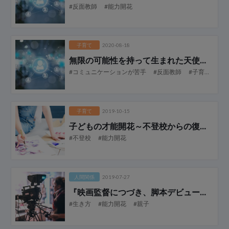
#反面教師
#能力開花
子育て
2020-08-18
無限の可能性を持って生まれた天使たち 【前編】
#コミュニケーションが苦手
#反面教師
#子育て
#罪
子育て
2019-10-15
子どもの才能開花～不登校からの復活～
#不登校
#能力開花
人間関係
2019-07-27
『映画監督につづき、脚本デビュー』
～田
#生き方
#能力開花
#親子