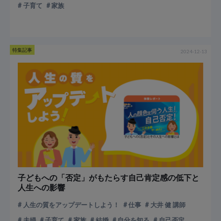
子育て
家族
特集記事
2024-12-13
子どもへの「否定」がもたらす自己肯定感の低下と
人生への影響
人生の質をアップデートしよう！
仕事
大井 健 講師
夫婦
子育て
家族
結婚
自分を知る
自己否定