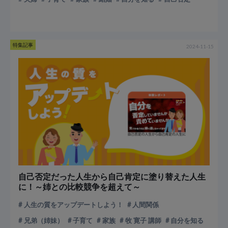
特集記事
2024-11-15
自己否定だった人生から自己肯定に塗り替えた人生
に！～姉との比較競争を超えて～
人生の質をアップデートしよう！
人間関係
兄弟（姉妹）
子育て
家族
牧 寛子 講師
自分を知る