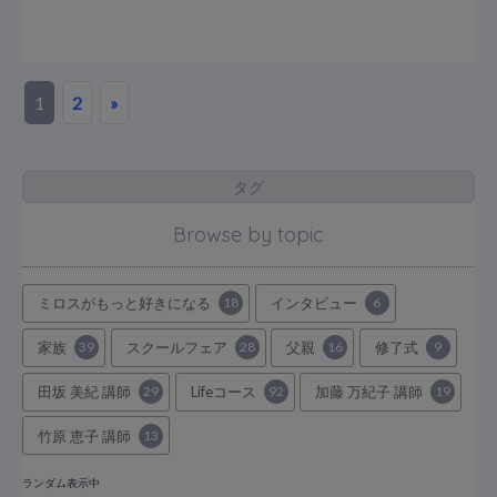
1
2
»
タグ
Browse by topic
ミロスがもっと好きになる
18
インタビュー
6
家族
39
スクールフェア
28
父親
16
修了式
9
田坂 美紀 講師
29
Lifeコース
92
加藤 万紀子 講師
19
竹原 恵子 講師
13
ランダム表示中