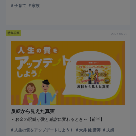
子育て
家族
特集記事
2025-06-20
反転から見えた真実
～お金の呪縛が愛と感謝に変わるとき～【前半】
人生の質をアップデートしよう！
大井 健 講師
夫婦