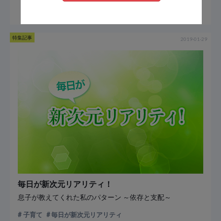
特集記事
2019-01-29
毎日が新次元リアリティ！
息子が教えてくれた私のパターン ～依存と支配～
子育て
毎日が新次元リアリティ