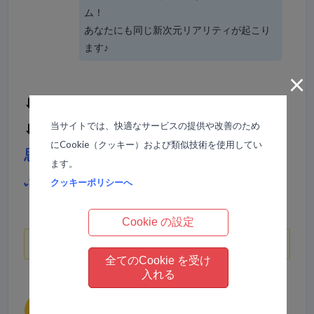
ム！
あなたにも同じ新次元リアリティが起こり
ます♪
×
⬇︎それでは詳しくはこちらから、どうぞ！
当サイトでは、快適なサービスの提供や改善のため
⬇︎
にCookie（クッキー）および類似技術を使用してい
思い込みで作られたドラマの終焉〜12年
ます。
ぶりに咲いたアジサイの花〜
クッキーポリシーへ
Cookie の設定
プロフィール紹介
全てのCookie を受け
入れる
落語や漫才など、根っからの“お笑い”好きが高じ