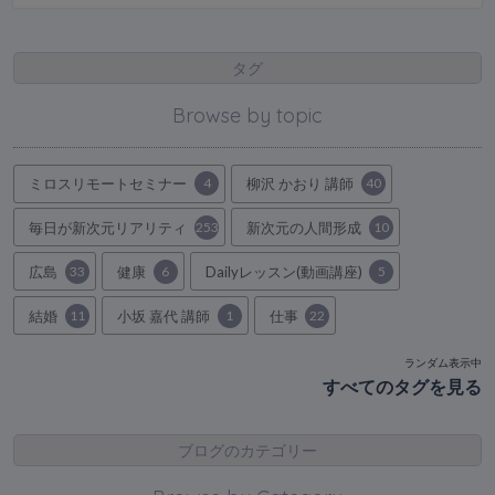
タグ
Browse by topic
ミロスリモートセミナー
4
柳沢 かおり 講師
40
毎日が新次元リアリティ
253
新次元の人間形成
10
広島
33
健康
6
Dailyレッスン(動画講座)
5
結婚
11
小坂 嘉代 講師
1
仕事
22
ランダム表示中
すべてのタグを見る
ブログのカテゴリー