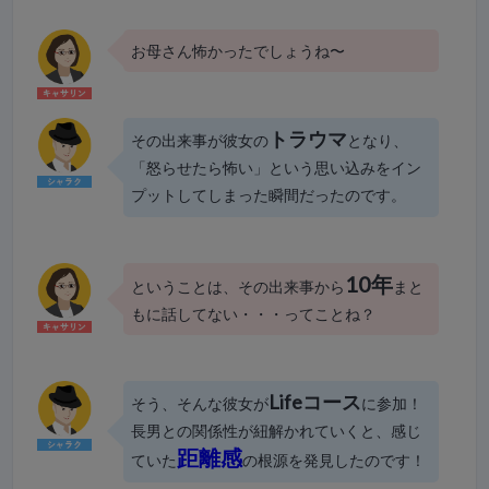
お母さん怖かったでしょうね〜
トラウマ
その出来事が彼女の
となり、
「怒らせたら怖い」という思い込みをイン
プットしてしまった瞬間だったのです。
10年
ということは、その出来事から
まと
もに話してない・・・ってことね？
Lifeコース
そう、そんな彼女が
に参加！
長男との関係性が紐解かれていくと、感じ
距離感
ていた
の根源を発見したのです！