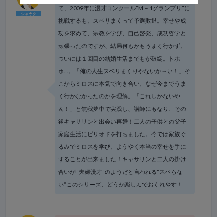
て、2009年に漫才コンクール“M－1グランプリ”に
挑戦するも、スベリまくって予選敗退。幸せや成
功を求めて、宗教を学び、自己啓発、成功哲学と
頑張ったのですが、結局何もかもうまく行かず、
ついには１回目の結婚生活までもが破綻。トホ
ホ…。「俺の人生スベリまくりやないか～い！」そ
こからミロスに本気で向き合い、なぜ今までうま
く行かなかったのかを理解。「これしかないや
ん！」と無我夢中で実践し、講師にもなり、その
後キャサリンと出会い再婚！二人の子供との父子
家庭生活にピリオドを打ちました。今では家族ぐ
るみでミロスを学び、ようやく本当の幸せを手に
することが出来ました！キャサリンと二人の掛け
合いが “夫婦漫才”のようだと言われる“スベらな
い”このシリーズ、どうか楽しんでおくれやす！