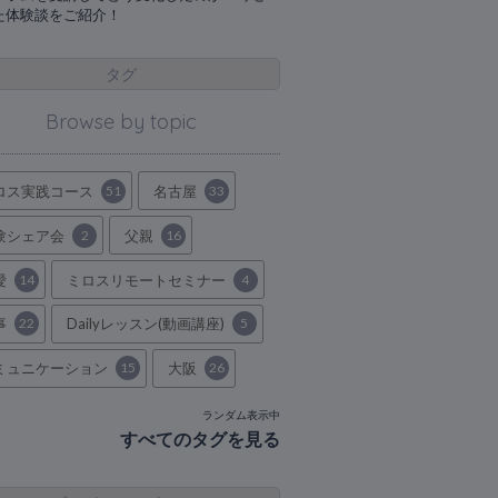
た体験談をご紹介！
タグ
Browse by topic
ロス実践コース
51
名古屋
33
験シェア会
2
父親
16
愛
14
ミロスリモートセミナー
4
事
22
Dailyレッスン(動画講座)
5
ミュニケーション
15
大阪
26
ランダム表示中
すべてのタグを見る