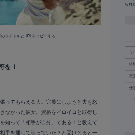
られ
のタイトルとURLをコピーする
ミ
体
符を！
恋
仕
コ
っ張ってもらえる人。完璧にしようと夫を怒
できなかった彼女。資格をイロイロと取得し
スを知って「相手が自分」である！と教えて
が相手を通して映っていた？と受けとると一