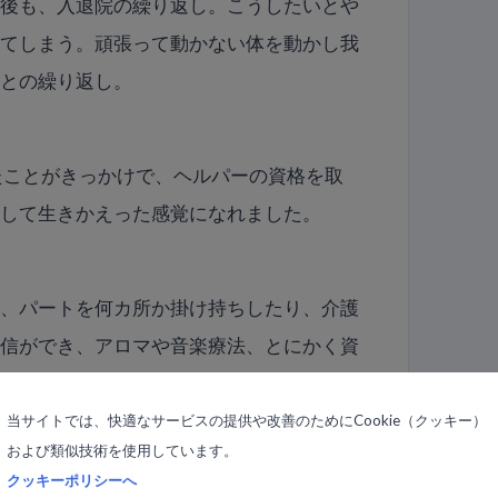
の後も、入退院の繰り返し。こうしたいとや
れてしまう。頑張って動かない体を動かし我
ことの繰り返し。
たことがきっかけで、ヘルパーの資格を取
として生きかえった感覚になれました。
い、パートを何カ所か掛け持ちしたり、介護
自信ができ、アロマや音楽療法、とにかく資
ました。
当サイトでは、快適なサービスの提供や改善のためにCookie（クッキー）
および類似技術を使用しています。
も満たされず、一歩が踏みだせない自分がい
クッキーポリシーへ