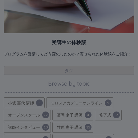
受講生の体験談
プログラムを受講してどう変化したのか？寄せられた体験談をご紹介！
タグ
Browse by topic
小坂 嘉代 講師
1
ミロスアカデミーオンライン
9
オープンスクール
22
藤岡 京子 講師
4
修了式
9
講師インタビュー
10
竹原 恵子 講師
13