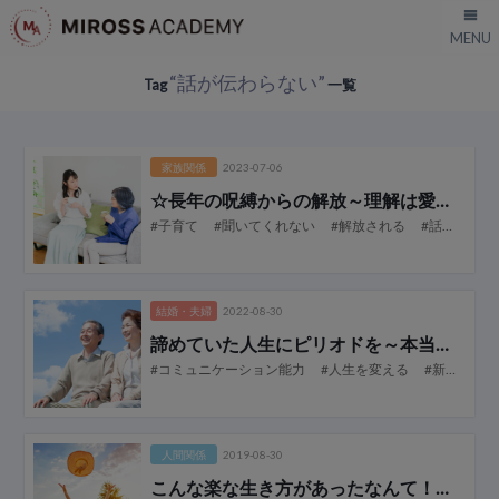
“話が伝わらない”
Tag
一覧
家族関係
2023-07-06
☆長年の呪縛からの解放
～理解は愛だった！～
#子育て
#聞いてくれない
#解放される
#話が伝わらない
結婚・夫婦
2022-08-30
諦めていた人生にピリオドを
～本当の存在とご縁の復活～
#コミュニケーション能力
#人生を変える
#新しい生き方
人間関係
2019-08-30
こんな楽な生き方があったなんて！
～逃げ