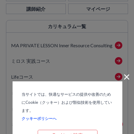
講師紹介
マイページ
カリキュラム
一覧
MA PRIVATE LESSON Inner Resource Consulting
ミロス 実践コース
×
Lifeコース
ミロス 体感講座
当サイトでは、快適なサービスの提供や改善のため
にCookie（クッキー）および類似技術を使用してい
ミロス 集中講座
ます。
クッキーポリシーへ
ミロス カウンセリング