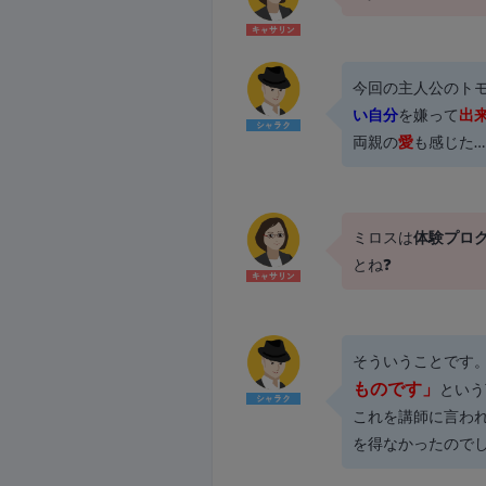
今回の主人公のト
い自分
を嫌って
出
両親の
愛
も感じた
ミロスは
体験プロ
とね❓
そういうことです
ものです」
という
これを講師に言わ
を得なかったので