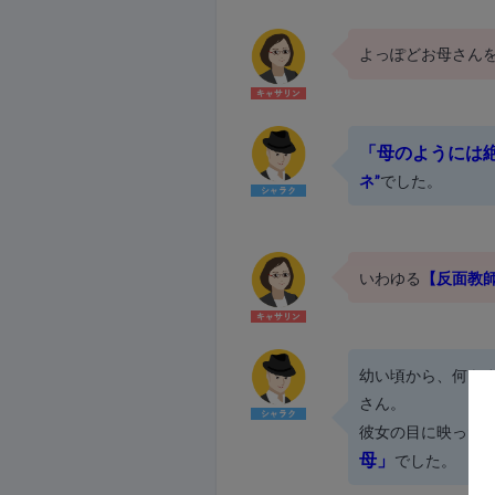
よっぽどお母さん
「母のようには
ネ”
でした。
いわゆる
【反面教
幼い頃から、何を
さん。
彼女の目に映った
母」
でした。