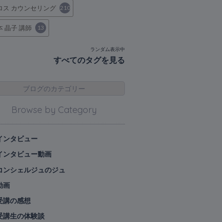
ロス カウンセリング
210
本 晶子 講師
13
ランダム表示中
すべてのタグを見る
ブログのカテゴリー
Browse by Category
インタビュー
インタビュー動画
コンシェルジュのジュ
動画
受講の感想
受講生の体験談