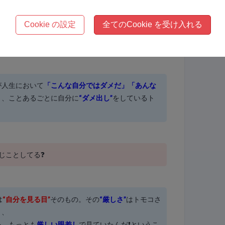
Cookie の設定
全てのCookie を受け入れる
人間ではなく、
真逆
の、
穏やかで優しい人
を目指し
が人生において
「こんな自分ではダメだ」「あんな
と、ことあるごとに自分に
“ダメ出し”
をしているト
じことしてる❓
は
“自分を見る目”
そのもの。その
“厳しさ”
はトモコさ
り、
を、もっとも
厳しい眼差し
で見ていたんだ❗というこ