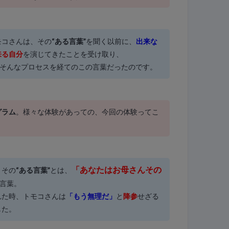
モコさんは、その
“ある言葉”
を聞く以前に、
出来な
来る自分
を演じてきたことを受け取り、
…そんなプロセスを経てのこの言葉だったのです。
グラム
。様々な体験があっての、今回の体験ってこ
「あなたはお母さんその
。その
“ある言葉”
とは、
言葉。
れた時、トモコさんは
「もう無理だ」
と
降参
せざる
した。