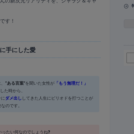
さんの新次元リアリティを、シャラク＆キャ
】
です！
に手にした愛
は、
“ある言葉”
を聞いた女性が
「もう無理だ！」
”
した時から、
分に
ダメ出し
してきた人生にピリオドを打つことが
験なのです。
いったい何なのでしょうね❓