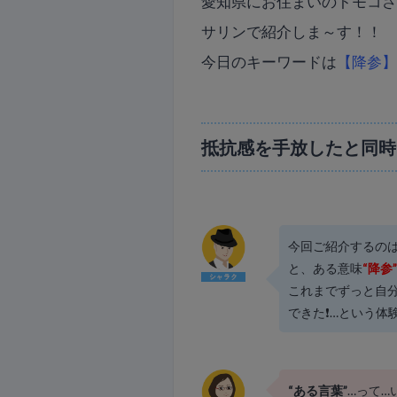
愛知県にお住まいのトモコ
サリンで紹介しま～す！！
今日のキーワードは
【降参
抵抗感を手放したと同時
今回ご紹介するの
と、ある意味
“降参
これまでずっと自
できた❗…という体
“ある言葉”
…って…