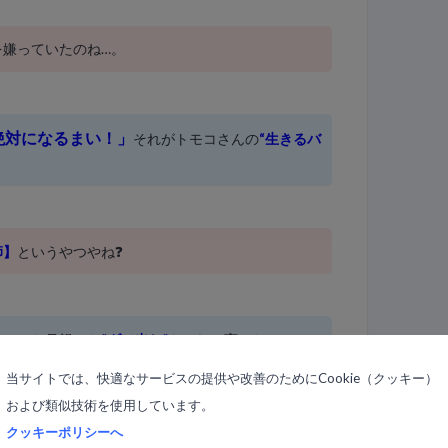
を嫌っていたのね…。
絶対になるまい！」
それがトモコさんの
“生きるバ
師】
というやつやね❓
するにも母親から
“ダメ出し”
をされて育ったトモコ
当サイトでは、快適なサービスの提供や改善のためにCookie（クッキー）
「厳しくて、意地悪で、融通の効かない
母親は
および類似技術を使用しています。
クッキーポリシーへ