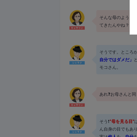
そんな母のような
てきたんやね？
そうです。ところ
自分ではダメだ」
モコさん。
あれ❓お母さんと同
そう❗
“母を見る目”
ん自身の目でもあ
実は
他人
を、
自分