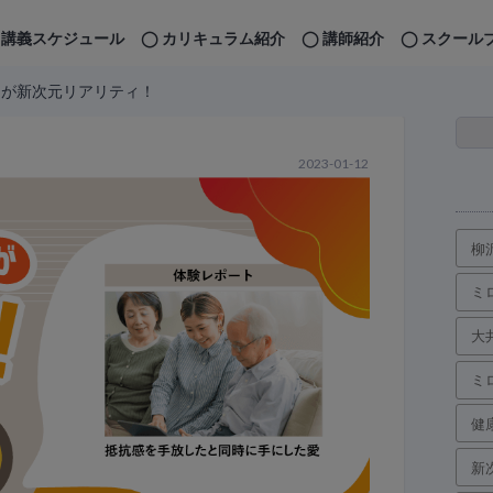
講義スケジュール
カリキュラム紹介
講師紹介
スクール
日が新次元リアリティ！
2023-01-12
柳
ミ
大
ミ
健
新