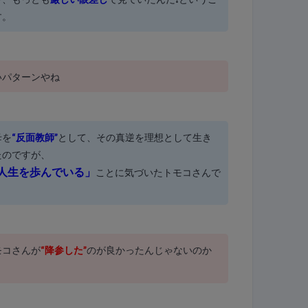
す。
いパターンやね
母を
“反面教師”
として、その真逆を理想として生き
たのですが、
人生を歩んでいる」
ことに気づいたトモコさんで
モコさんが
“降参した”
のが良かったんじゃないのか