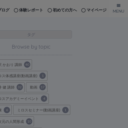
ブログ
体験レポート
初めての方へ
マイページ
タグ
Browse by topic
沢 かおり 講師
40
ロス体感講座(動画講座)
1
井 健 講師
32
動画
17
ロスアカデミーイベント
4
康
6
ミロスセミナー(動画講座)
1
次元の人間形成
10