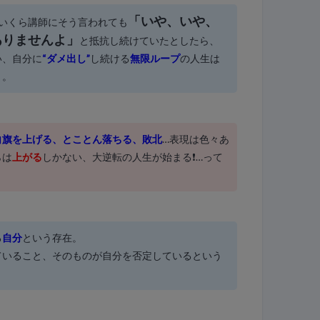
「いや、いや、
いくら講師にそう言われても
ありませんよ」
と抵抗し続けていたとしたら、
い、自分に
“ダメ出し”
し続ける
無限ループ
の人生は
う。
白旗を上げる、とことん落ちる、敗北
…表現は色々あ
らは
上がる
しかない、大逆転の人生が始まる❗…って
る
自分
という存在。
ていること、そのものが自分を否定しているという