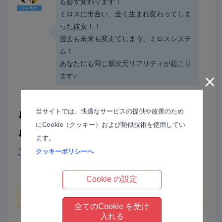
も必ず変わります！
ミロスに出合い、全く生まれ変わってしま
った彼女！！
過去も未来も変えてしまう、ミロスシステ
ム！
あなたにも同じ新次元リアリティが起こり
×
ます♪
当サイトでは、快適なサービスの提供や改善のため
⬇︎それでは詳しくはこちらから、どうぞ！
にCookie（クッキー）および類似技術を使用してい
⬇︎
ます。
これが私の道！〜It’s my road〜
クッキーポリシーへ
Cookie の設定
プロフィール紹介
全てのCookie を受け
入れる