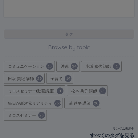
タグ
Browse by topic
コミュニケーション
15
沖縄
24
小坂 嘉代 講師
1
田坂 美紀 講師
29
子育て
19
ミロスセミナー(動画講座)
1
松本 典子 講師
21
毎日が新次元リアリティ
253
浦 鉄平 講師
20
ミロスセミナー
25
ランダム表示中
すべてのタグを見る