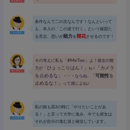
条件なんて二の次なんです！なんといって
も、本人の「この道で行く」という確固た
能力
開花
る意志、思いが
を
させるのです！
#MeToo」
その考えに私も「
よ！彼女の能
ひょっこりはん！」
「
カメラ
力が「
ね！
を止めるな」
可能性
を
・・・ならぬ、「
止めるな！」
って感じよね♪
私の娘も高3の時に「やりたいことがあ
る！」と言って大学に進み、今でも彼女は
それが自分の進む道と確信しています。