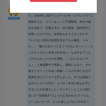
落語や漫才など、根っからの“お笑い”好きが高じ
て、2009年に漫才コンクール“M－1グランプリ”に
挑戦するも、スベリまくって予選敗退。幸せや成
功を求めて、宗教を学び、自己啓発、成功哲学と
頑張ったのですが、結局何もかもうまく行かず、
ついには１回目の結婚生活までもが破綻。トホ
ホ…。「俺の人生スベリまくりやないか～い！」そ
こからミロスに本気で向き合い、なぜ今までうま
く行かなかったのかを理解。「これしかないや
ん！」と無我夢中で実践し、講師にもなり、その
後キャサリンと出会い再婚！二人の子供との父子
家庭生活にピリオドを打ちました。今では家族ぐ
るみでミロスを学び、ようやく本当の幸せを手に
することが出来ました！キャサリンと二人の掛け
合いが “夫婦漫才”のようだと言われる“スベらな
い”このシリーズ、どうか楽しんでおくれやす！