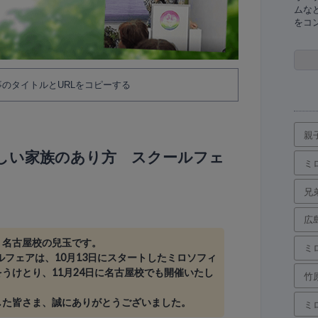
ムな
をコ
のタイトルとURLをコピーする
親
しい家族のあり方 スクールフェ
ミ
兄
広
、名古屋校の兒玉です。
ミ
ールフェアは、10月13日にスタートしたミロソフィ
うけとり、11月24日に名古屋校でも開催いたし
竹
した皆さま、誠にありがとうございました。
ミ