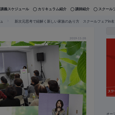
講義スケジュール
カリキュラム紹介
講師紹介
スクール
ュ
新次元思考で紐解く新しい家族のあり方 スクールフェアin
2019-11-28
オー