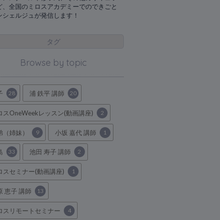
ど、全国のミロスアカデミーでのできごと
ンシェルジュが発信します！
タグ
Browse by topic
子
28
浦 鉄平 講師
20
ロスOneWeekレッスン(動画講座)
2
弟（姉妹）
9
小坂 嘉代 講師
1
島
33
池田 寿子 講師
2
ロスセミナー(動画講座)
1
原 恵子 講師
13
ロスリモートセミナー
4