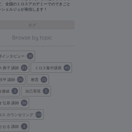
ど、全国のミロスアカデミーでのできごと
ンシェルジュが発信します！
タグ
Browse by topic
師インタビュー
10
本 典子 講師
21
ミロス集中講座
41
 鉄平 講師
20
教育
11
在価値
3
自己実現
1
倉 弘恭 講師
36
ロス カウンセリング
210
 かおる 講師
2