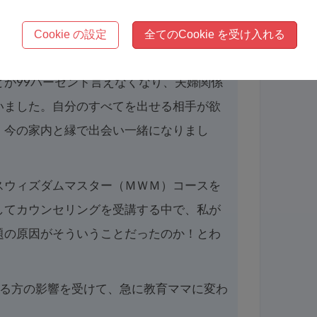
ず今度は家に帰ることさえ嫌になってしま
ないとなかなか家まで帰れず、車の中で一
Cookie の設定
全てのCookie を受け入れる
で落ち着くのはトイレだけでした。
とが99パーセント言えなくなり、夫婦関係
いました。自分のすべてを出せる相手が欲
、今の家内と縁で出会い一緒になりまし
スウィズダムマスター（ＭＷＭ）コースを
してカウンセリングを受講する中で、私が
題の原因がそういうことだったのか！とわ
ある方の影響を受けて、急に教育ママに変わ