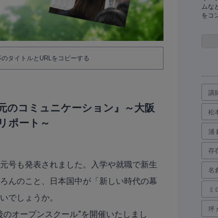
ムな
をコ
のタイトルとURLをコピーする
講
元のコミュニケーション』～大阪
松
リポート～
浦
存
新元号も発表されました。入学や就職で新生
名
ちろんのこと、日本国中が「新しい時代の幕
ミ
ないでしょうか。
坪
後のオープンスクール”を開催いたしまし