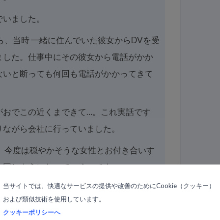
でいました。
ら、当時 一緒に住んでいた彼女からDVを受
ました。仕事中にその彼女から電話がかか
ないと断っても何回も電話がかかってきて
がおでこの近くまできて…。これ実話です
作りながら会社に行っていました。
て、今度は穏やかそうな女性とお付き合いす
に同じようになっていくのです。
当サイトでは、快適なサービスの提供や改善のためにCookie（クッキー）
くなり次第にイエスマンになっていきまし
および類似技術を使用しています。
てまた別れて、最初の結婚をしましたが、
クッキーポリシーへ