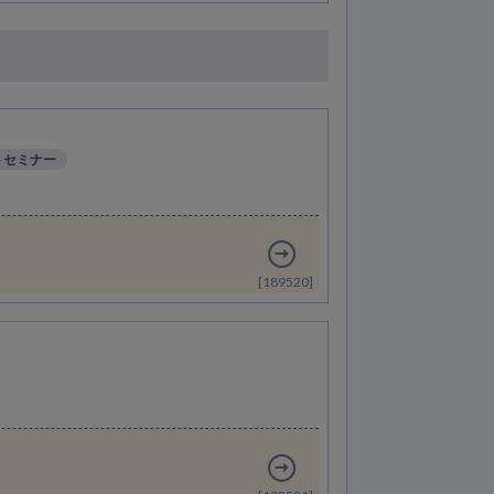
トセミナー
[189520]