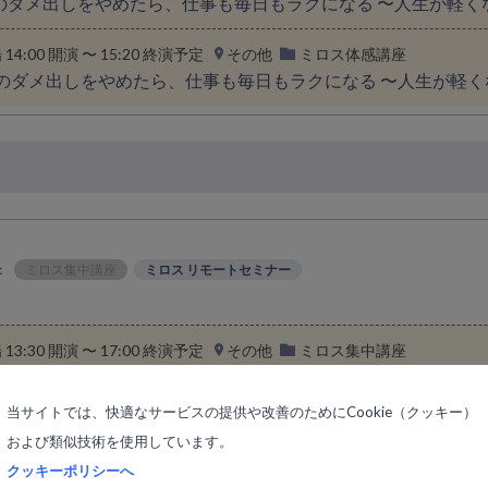
のダメ出しをやめたら、仕事も毎日もラクになる 〜人生が軽く
場 14:00 開演 〜 15:20 終演予定
その他
ミロス体感講座
へのダメ出しをやめたら、仕事も毎日もラクになる 〜人生が軽
：
ミロス集中講座
ミロス リモートセミナー
場 13:30 開演 〜 17:00 終演予定
その他
ミロス集中講座
得
当サイトでは、快適なサービスの提供や改善のためにCookie（クッキー）
および類似技術を使用しています。
クッキーポリシーへ
：
ミロス体感講座
ミロス集中講座
ミロス実践コース
ミロス リモー