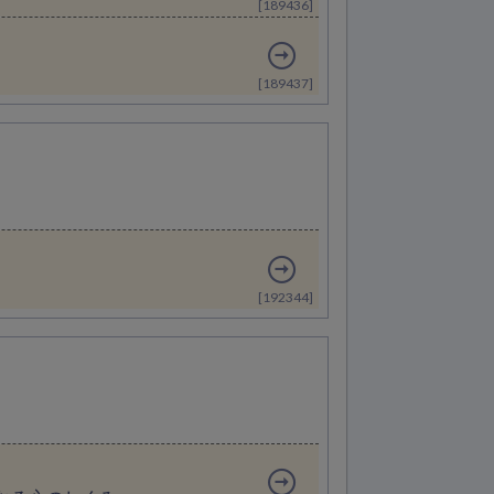
[189436]
[189437]
[192344]