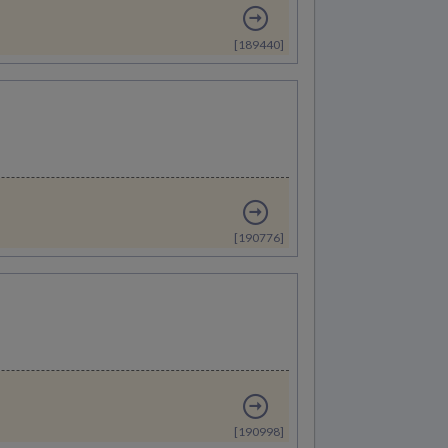
[189440]
[190776]
[190998]