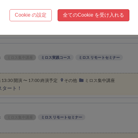
Cookie の設定
全てのCookie を受け入れる
場 14:00 開演 〜 17:30 終演予定
その他
ミロス集中講座
理解して新しい自分を生きる
：
ミロス集中講座
ミロス実践コース
ミロス リモートセミナー
場 13:30 開演 〜 17:00 終演予定
その他
ミロス集中講座
スタート！
：
ミロス集中講座
ミロス リモートセミナー