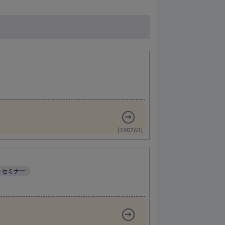
[190763]
トセミナー