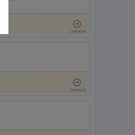
[189439]
[189036]