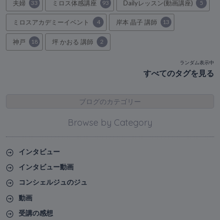
夫婦
33
ミロス体感講座
93
Dailyレッスン(動画講座)
5
ミロスアカデミーイベント
4
岸本 晶子 講師
13
神戸
18
坪 かおる 講師
2
ランダム表示中
すべてのタグを見る
ブログのカテゴリー
Browse by Category
インタビュー
インタビュー動画
コンシェルジュのジュ
動画
受講の感想