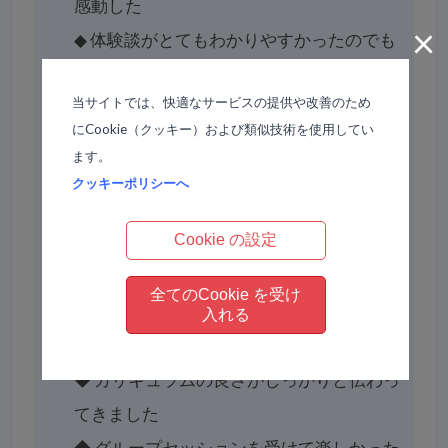
感動した
×
◆
体験談がとてもわかりやすかったのでも
っと聞きたかったです
当サイトでは、快適なサービスの提供や改善のため
◆
生の声を聞かせていただき、システムを
にCookie（クッキー）および類似技術を使用してい
理解して実践していく大切さを再び認識で
ます。
きました
クッキーポリシーへ
◆
よりミロスのシステムを知りたいと思い
Cookie の設定
ました
◆
今までにもオープンスクールに参加しま
全てのCookie を受け
したが、毎回いろいろと趣向をこらしてい
入れる
て楽しませてもらえました
◆
カリキュラムの良さがしっかりと伝わっ
てきました
◆
グループセッションを受けて楽しかった