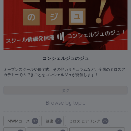
コンシェルジュのジュ
オープンスクールや修了式、その他カリキュラムなど、全国のミロスア
カデミーでのできごとをコンシェルジュが発信します！
タグ
Browse by topic
MWMコース
37
健康
6
ミロス ヒアリング
69