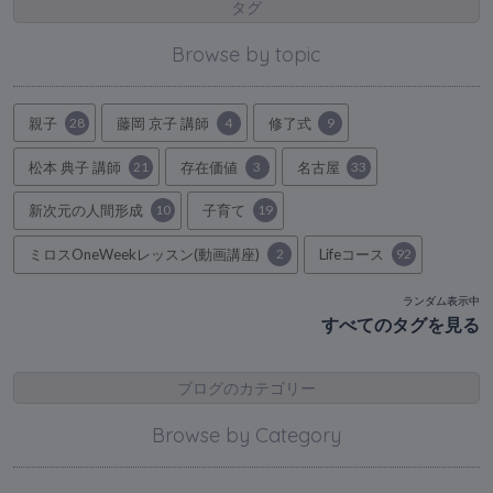
タグ
Browse by topic
親子
28
藤岡 京子 講師
4
修了式
9
松本 典子 講師
21
存在価値
3
名古屋
33
新次元の人間形成
10
子育て
19
ミロスOneWeekレッスン(動画講座)
2
Lifeコース
92
ランダム表示中
すべてのタグを見る
ブログのカテゴリー
Browse by Category