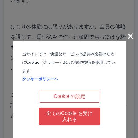
います。
ひとりの体験には限りがありますが、全員の体験
×
を通して、思い込みで作った頑固でちっぽけな枠
を壊していくのです。 そのわずかな認識の変化
当サイトでは、快適なサービスの提供や改善のため
は、日常に大きな大きな影響を与えることをリア
にCookie（クッキー）および類似技術を使用してい
ルに感じます。
ます。
クッキーポリシーへ
このコースは生の実践体験コース。 知識をいくら
Cookie の設定
詰め込んでも、体験に勝るものはなしですね。 皆
全てのCookie を受け
さまのご参加、お待ちしています。
入れる