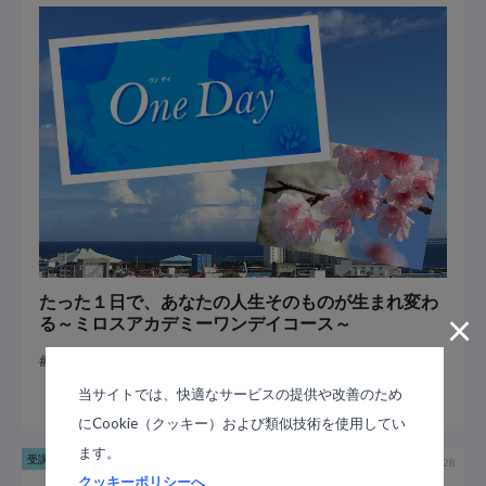
たった１日で、あなたの人生そのものが生まれ変わ
×
る～ミロスアカデミーワンデイコース～
ワンデイコース
沖縄
当サイトでは、快適なサービスの提供や改善のため
にCookie（クッキー）および類似技術を使用してい
ます。
受講生の体験談
2017-01-28
クッキーポリシーへ