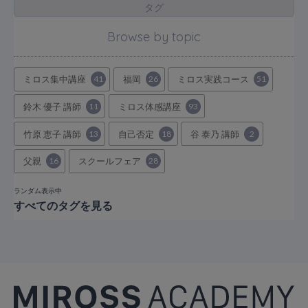
タグ
Browse by topic
ミロス集中講座
41
福岡
26
ミロス実践コース
51
鈴木 優子 講師
11
ミロス体感講座
93
竹原 恵子 講師
13
自己否定
18
谷 泰乃 講師
2
父親
16
スクールフェア
28
ランダム表示中
すべてのタグを見る