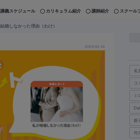
講義スケジュール
カリキュラム紹介
講師紹介
スクール
が結婚しなかった理由（わけ）
2024-02-16
名
コ
ミ
Da
親
竹