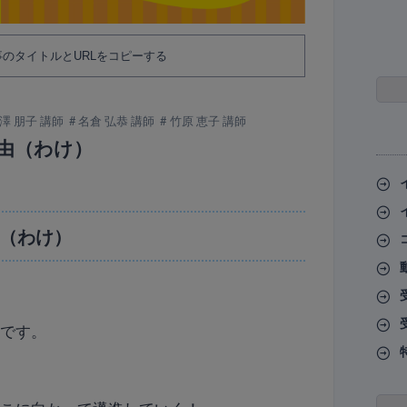
のタイトルとURLをコピーする
澤 朋子 講師
名倉 弘恭 講師
竹原 恵子 講師
由（わけ）
（わけ）
】です。