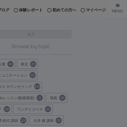
ブログ
体験レポート
初めての方へ
マイページ
タグ
Browse by topic
古屋
33
東京
25
ミュニケーション
15
ロス カウンセリング
210
ilyレッスン(動画講座)
5
母親
15
子
28
ワンデイコース
23
澤 睦代 講師
23
大井 健 講師
32