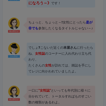
になろう～》
です！
ちょっと、ちょっと～❗女性にとったら
是が
非でも
参加したくなるタイトルじゃない～♪
でしょ❓こないだ近くの
本屋さん
に行ったら
ね、
女性誌
のコーナーに入れ代わり立ち代
わり、
たくさんの
女性
が訪れては、雑誌を手にし
てレジに向かわれていましたよ。
一口に
“女性誌”
といっても年代別に様々に
分かれていて、トータルすればものすごい
数の種類があるわよ。