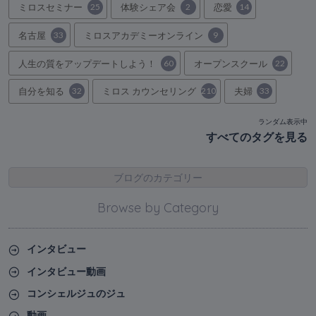
ミロスセミナー
25
体験シェア会
2
恋愛
14
名古屋
33
ミロスアカデミーオンライン
9
人生の質をアップデートしよう！
60
オープンスクール
22
自分を知る
32
ミロス カウンセリング
210
夫婦
33
ランダム表示中
すべてのタグを見る
ブログのカテゴリー
Browse by Category
インタビュー
インタビュー動画
コンシェルジュのジュ
動画