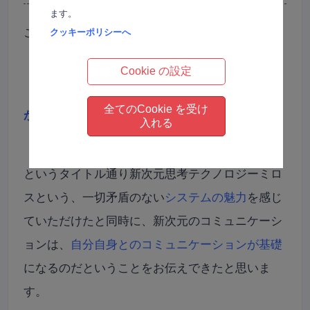
ます。
ご来場していただいたみなさまに
クッキーポリシーへ
Cookie の設定
『未来のつくりかた〜あきらめなくていい生き方
全てのCookie を受け
がここにある〜』
入れる
というタイトル通り新次元思考テクノロジーミロ
スという、一切矛盾のない
システムの魅力
を感じ
ていただけたと同時に、新次元のコミュニケーシ
ョンは、
自分自身とのコミュニケーションが基礎
になるのだということをお伝えできたと思いま
す。