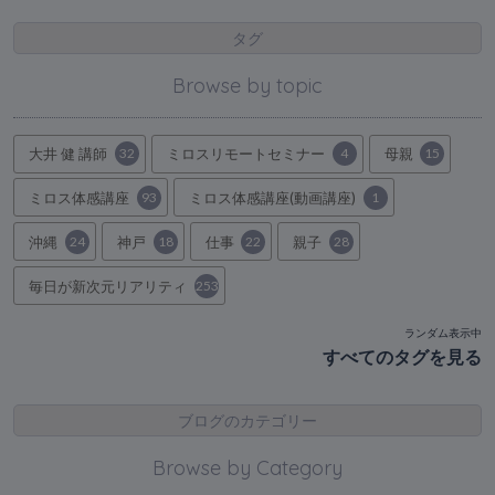
タグ
Browse by topic
大井 健 講師
32
ミロスリモートセミナー
4
母親
15
ミロス体感講座
93
ミロス体感講座(動画講座)
1
沖縄
24
神戸
18
仕事
22
親子
28
毎日が新次元リアリティ
253
ランダム表示中
すべてのタグを見る
ブログのカテゴリー
Browse by Category