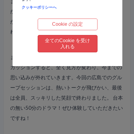
ます。疑問を感じていること、どうしたらいいの
クッキーポリシーへ
か迷っていること。その空間に投げかけると答え
がやってくる。10人の仲間が答えを持っていてく
Cookie の設定
れるのです。
全てのCookie を受け
入れる
また、マイナス的な言葉も、参加者全員でディス
カッションすると、全く見方が変わり、今までの
思い込みが外れていきます。今回の広島でのグル
ープセッションは、熱いトークが飛びかい、最後
は全員、スッキリした笑顔で終わりました。 台本
の無い50分のドラマ！ぜひ体験していただきたい
ですね！