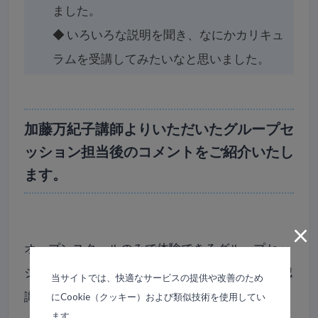
ました。
◆
いろいろな説明を聞き、なにかカリキュ
ラムを受講してみたいなと思いました。
加藤万紀子講師よりいただいたグループセ
ッション担当後のコメントをご紹介いたし
ます。
×
オープンスクールのみで体験できるグループセッ
ション。Lifeコースの1回のお試しバージョンと認
当サイトでは、快適なサービスの提供や改善のため
識されていますが、それ以上に奥深いものがあり
にCookie（クッキー）および類似技術を使用してい
ます。