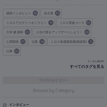
講師インタビュー
10
名古屋
33
ミロスアカデミーオンライン
9
ミロス実践コース
51
大井 健 講師
32
人生の質をアップデートしよう！
60
人間関係
17
父親
16
ミロス体感講座(動画講座)
1
仕事
22
ランダム表示中
すべてのタグを見る
ブログのカテゴリー
Browse by Category
インタビュー