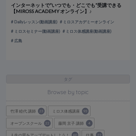
インターネットで“いつでも・どこでも”受講できる
【MIROSS ACADEMY オンライン】♪
Dailyレッスン(動画講座)
ミロスアカデミーオンライン
ミロスセミナー(動画講座)
ミロス体感講座(動画講座)
広島
タグ
Browse by topic
竹澤 睦代 講師
23
ミロス体感講座
93
オープンスクール
22
藤岡 京子 講師
4
人生の質をアップデートしよう！
60
仕事
22