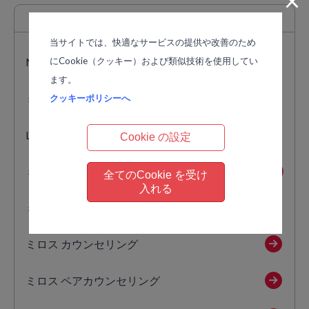
×
カリキュラム
一覧
当サイトでは、快適なサービスの提供や改善のため
にCookie（クッキー）および類似技術を使用してい
MA PRIVATE LESSON Inner Resource Consulting
ます。
ミロス 実践コース
クッキーポリシーへ
Lifeコース
Cookie の設定
ミロス 体感講座
全てのCookie を受け
入れる
ミロス 集中講座
ミロス カウンセリング
ミロス ペアカウンセリング