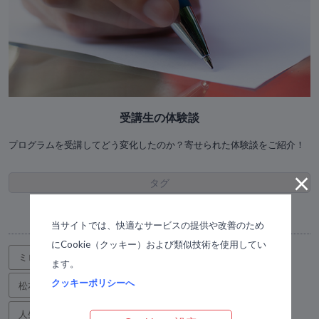
受講生の体験談
プログラムを受講してどう変化したのか？寄せられた体験談をご紹介！
×
タグ
Browse by topic
当サイトでは、快適なサービスの提供や改善のため
にCookie（クッキー）および類似技術を使用してい
ミロスアカデミーオンライン
9
神戸
18
ます。
クッキーポリシーへ
松本 典子 講師
21
竹原 恵子 講師
13
人生の質をアップデートしよう！
60