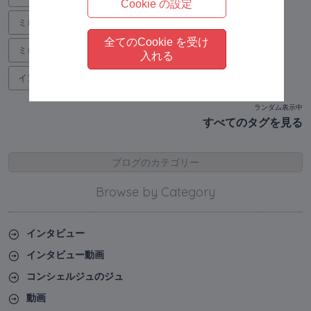
Cookie の設定
ミロスアカデミーイベント
4
藤岡 京子 講師
4
全てのCookie を受け
ミロス体感講座
93
ミロスがもっと好きになる
18
入れる
インタビュー
6
ランダム表示中
すべてのタグを見る
ブログのカテゴリー
Browse by Category
インタビュー
インタビュー動画
コンシェルジュのジュ
動画