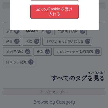
タグ
全てのCookie を受け
入れる
Browse by topic
広島
33
MWMコース
37
竹原 恵子 講師
13
動画
17
恋愛
14
ミロスがもっと好きになる
18
浦 鉄平 講師
20
東京
25
ミロスセミナー(動画講座)
1
鈴木 優子 講師
11
ランダム表示中
すべてのタグを見る
ブログのカテゴリー
Browse by Category