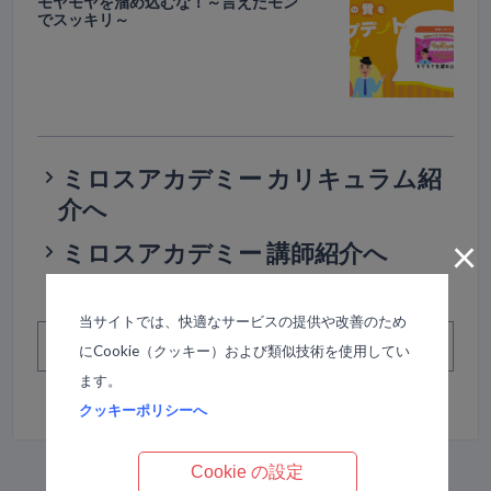
モヤモヤを溜め込むな！～言えたモン
でスッキリ～
ミロスアカデミー カリキュラム紹
介へ
×
ミロスアカデミー 講師紹介へ
当サイトでは、快適なサービスの提供や改善のため
この記事のタイトルとURLをコピーする
にCookie（クッキー）および類似技術を使用してい
ます。
クッキーポリシーへ
Cookie の設定