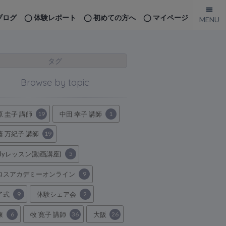
ブログ
体験レポート
初めての方へ
マイページ
タグ
Browse by topic
原 圭子 講師
19
中田 幸子 講師
1
藤 万紀子 講師
19
ilyレッスン(動画講座)
5
ロスアカデミーオンライン
9
了式
9
体験シェア会
2
康
6
牧 寛子 講師
36
大阪
26