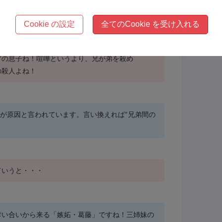
インとアベル」なんて人類最初の兄弟喧嘩と言われ
Cookie の設定
全てのCookie を受け入れる
ブの息子ね！喧嘩というより、兄が弟を殺め
の殺人よね！
”が原因と言われています。言い換えれば“兄弟間の
ていうと・・・
奪い合いから来る「嫉妬・葛藤」ですね！三姉妹の