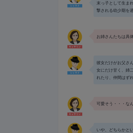
末っ子として生ま
撃される幼少期を
お姉さんたちは具
彼女だけがお父さ
女にだけ甘く、姉
れたり、仲間はず
可愛そう・・・な
いや、どちらかと