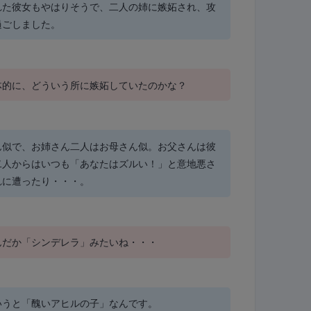
れた彼女もやはりそうで、二人の姉に嫉妬され、攻
過ごしました。
体的に、どういう所に嫉妬していたのかな？
ん似で、お姉さん二人はお母さん似。お父さんは彼
二人からはいつも「あなたはズルい！」と意地悪さ
れに遭ったり・・・。
んだか「シンデレラ」みたいね・・・
いうと「醜いアヒルの子」なんです。