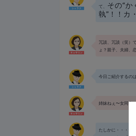
その“か
て、
執”！！カ
冗談、冗談（笑）で
ょ？親子、夫婦、
今日ご紹介するの
姉妹ねぇ〜女同士
たしかに・・・でも