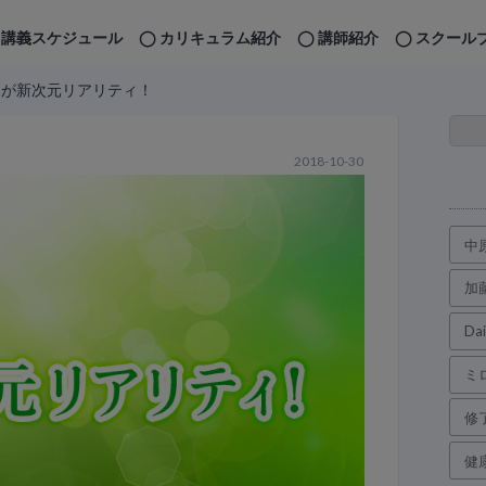
講義スケジュール
カリキュラム紹介
講師紹介
スクール
日が新次元リアリティ！
2018-10-30
中
加
Da
ミ
修
健