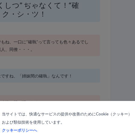
くしつ” ぢゃなくて！“確
・ク・シ・ツ！
もね、一口に“確執”って言っても色々あるでし
恋人、同僚・・・。
はですね、「姉妹間の確執」なんです！
の確執は根が深いわよ〜
当サイトでは、快適なサービスの提供や改善のためにCookie（クッキー）
および類似技術を使用しています。
“きょうだい間”ではよくある話ですよね。男兄弟
クッキーポリシーへ