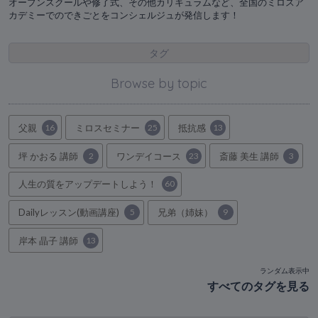
オープンスクールや修了式、その他カリキュラムなど、全国のミロスア
カデミーでのできごとをコンシェルジュが発信します！
タグ
Browse by topic
父親
16
ミロスセミナー
25
抵抗感
13
坪 かおる 講師
2
ワンデイコース
23
斎藤 美生 講師
3
人生の質をアップデートしよう！
60
Dailyレッスン(動画講座)
5
兄弟（姉妹）
9
岸本 晶子 講師
13
ランダム表示中
すべてのタグを見る