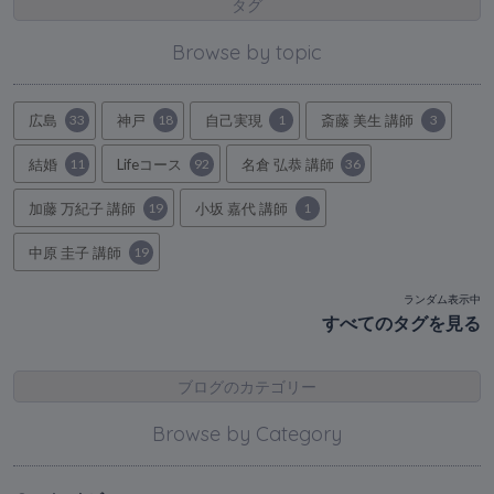
タグ
Browse by topic
広島
33
神戸
18
自己実現
1
斎藤 美生 講師
3
結婚
11
Lifeコース
92
名倉 弘恭 講師
36
加藤 万紀子 講師
19
小坂 嘉代 講師
1
中原 圭子 講師
19
ランダム表示中
すべてのタグを見る
ブログのカテゴリー
Browse by Category