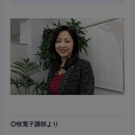
◎牧寛子講師より