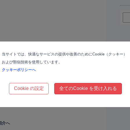
当サイトでは、快適なサービスの提供や改善のためにCookie（クッキー）
および類似技術を使用しています。
前の記事
Next 同じカテゴリーの次の記事
クッキーポリシーへ
受講の感想
ミロス体感講座 受講の感想
Cookie の設定
全てのCookie を受け入れる
紹介へ