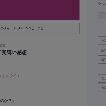
られ
のタイトルとURLをコピーする
自
 講師
藤
 受講の感想
親
ミ
Kさん 女性）
自
斎
るのか？」