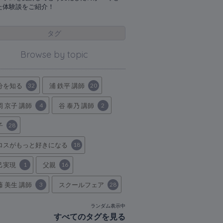
た体験談をご紹介！
タグ
Browse by topic
分を知る
32
浦 鉄平 講師
20
岡 京子 講師
4
谷 泰乃 講師
2
子
28
ロスがもっと好きになる
18
己実現
1
父親
16
藤 美生 講師
3
スクールフェア
28
ランダム表示中
すべてのタグを見る