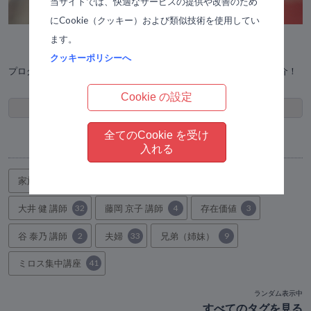
当サイトでは、快適なサービスの提供や改善のため
にCookie（クッキー）および類似技術を使用してい
ます。
受講生の体験談
クッキーポリシーへ
プログラムを受講してどう変化したのか？寄せられた体験談をご紹介！
Cookie の設定
タグ
全てのCookie を受け
Browse by topic
入れる
家族
39
ワンデイコース
23
坪 かおる 講師
2
大井 健 講師
32
藤岡 京子 講師
4
存在価値
3
谷 泰乃 講師
2
夫婦
33
兄弟（姉妹）
9
ミロス集中講座
41
ランダム表示中
すべてのタグを見る