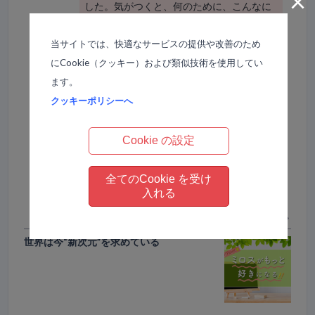
×
した。気がつくと、何のために、こんなに
頑張ってきたのかすら解らなくなっていま
した（汗）そんな時、MIROSSに出合い
当サイトでは、快適なサービスの提供や改善のため
「なぜ人間は頑張っても報われないの
にCookie（クッキー）および類似技術を使用してい
か？」という秘密を知ったのです！このコ
ます。
ーナーでは”知れば知るほど自分が好きにな
クッキーポリシーへ
るミロス!”の魅力と”読めば益々ミロスが好
きになる！”とっておきの情報をお伝えしま
Cookie の設定
す。お楽しみに！
全てのCookie を受け
入れる
Next 同じカテゴリーの次の記事
世界は今“新次元”を求めている