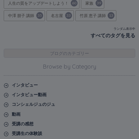
人生の質をアップデートしよう！
60
家族
39
中澤 朋子 講師
35
名古屋
33
竹原 恵子 講師
13
ランダム表示中
すべてのタグを見る
ブログのカテゴリー
Browse by Category
インタビュー
インタビュー動画
コンシェルジュのジュ
動画
受講の感想
受講生の体験談