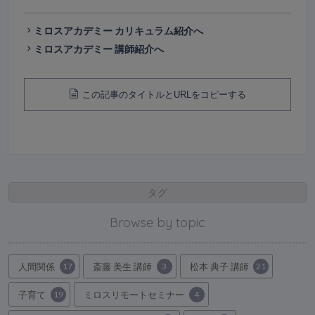
ミロスアカデミー カリキュラム紹介へ
ミロスアカデミー 講師紹介へ
この記事のタイトルとURLをコピーする
タグ
Browse by topic
人間関係
17
斎藤 美生 講師
3
松本 典子 講師
21
子育て
19
ミロスリモートセミナー
4